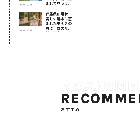
まれて見つけ
ロコレコ
た！私だけの優
しい自分時間
群馬県川場村｜
美しい湧水に恵
まれた安らぎの
村は 雄大な自
ロコレコ
然に育まれた心
のふるさと
RECOMME
おすすめ