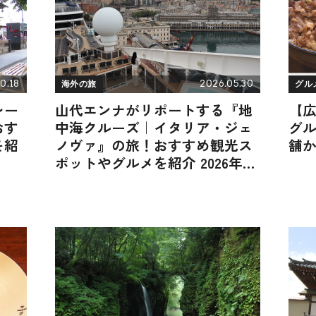
0.18
2026.05.30
海外の旅
グル
レー
山代エンナがリポートする『地
【
おす
中海クルーズ｜イタリア・ジェ
グ
を紹
ノヴァ』の旅！おすすめ観光ス
舗
ポットやグルメを紹介 2026年5
月30日放送