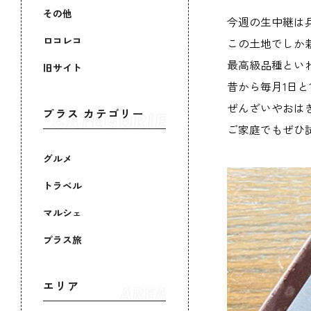
その他
今週の生中継は
ロコレコ
この土地でしか
最高級品種とい
旧サイト
昔から毎月1日
ぜんざいやおは
プラス カテゴリー
ご家庭でもぜひ
グルメ
トラベル
マルシェ
プラス旅
エリア