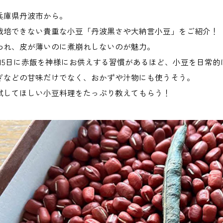
兵庫県丹波市から。
栽培できない貴重な小豆「丹波黒さや大納言小豆」をご紹介！
われ、皮が薄いのに煮崩れしないのが魅力。
と15日に赤飯を神様にお供えする習慣があるほど、小豆を日常
ぎなどの甘味だけでなく、おかずや汁物にも使うそう。
試してほしい小豆料理をたっぷり教えてもらう！