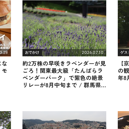
3.28
2026.07.10
おでかけ
ゲス
にな
約2万株の早咲きラベンダーが見
【
・モ
ごろ！関東最大級「たんばらラ
の観
ベンダーパーク」で紫色の絶景
年8
リレーが8月中旬まで / 群馬県
沼田市