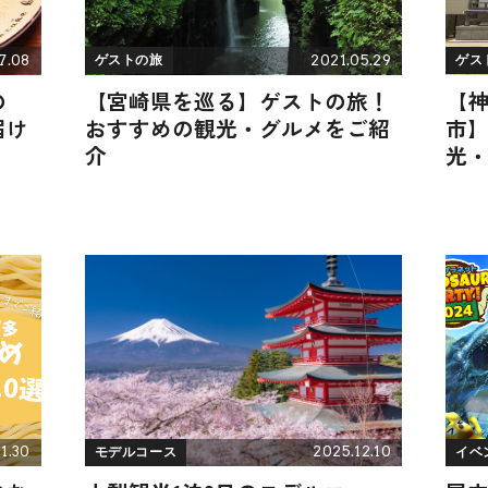
7.08
2021.05.29
ゲストの旅
ゲス
の
【宮崎県を巡る】ゲストの旅！
【
届け
おすすめの観光・グルメをご紹
市
介
光
1.30
2025.12.10
モデルコース
イベ