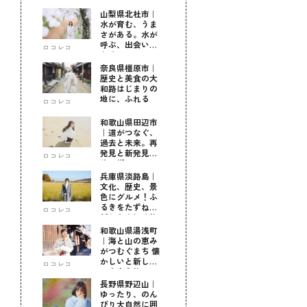
山梨県北杜市｜
水が育む、うま
さがある。水が
呼ぶ、出会いが
ロコレコ
ある。
奈良県橿原市｜
歴史と美食の大
和路はじまりの
地に、ふれる
ロコレコ
和歌山県田辺市
｜道がつなぐ、
過去と未来。再
発見と新発見の
ロコレコ
待つ街へ
兵庫県淡路島｜
文化、歴史、景
色にグルメ！ふ
るきをたずねて
ロコレコ
新しきを知る旅
和歌山県湯浅町
｜海と山の恵み
がつむぐまち 懐
かしいと新しい
ロコレコ
に出会う旅
長野県野辺山｜
ゆったり、のん
びり大自然に囲