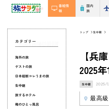
番組情
国内
報
旅
トップ
生中継
カテゴリー
【兵庫
海外の旅
2025
ゲストの旅
日本縦断コレうまの旅
2025/1
生中継
生中継
旅するホテル
最高級
俺のひとっ風呂