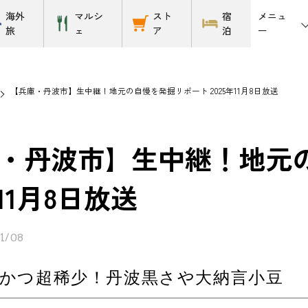
メニュ
海外
マルシ
スト
宿
ー
旅
ェ
ア
泊
【兵庫・丹波市】生中継！地元の自慢を発掘リポート 2025年11月8日放送
・丹波市】生中継！地元
年11月8日放送
1/08
かつ超稀少！丹波黒さや大納言小豆