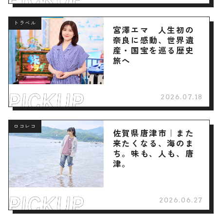
トラベル
宮澤エマ 人生初の
奈良に感動、世界遺
産・国宝を巡る歴史
旅へ
2026.07.18
ロコレコ
佐賀県唐津市｜また
来たくなる、海のま
ち。味も、人も、唐
津。
2026.06.27