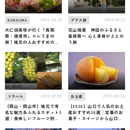
2026.04.25
2025.10.22
KOREUMA
プラス旅
大仁田美咲が行く『鳥取
花山瑞貴 神話のふるさと
県・境港市』コレうまの
島根県へ 心と身体がととの
旅！地元の人おすすめのご
う旅
当地名物グルメ3選 2026年
4月25日放送
2022.10.29
2026.06.26
トラベル
お土産
【岡山・岡山市】地元で有
【2026】山口で人気のお土
名な魅力あふれるスポット3
産おすすめ30選｜定番のお
選｜美味しいフルーツ狩り
菓子・スイーツから山口限
からくつろげる温泉をご紹
定、おしゃれなお土産・雑