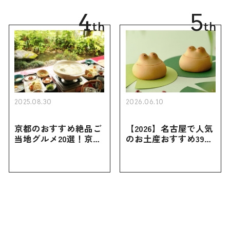
向けまで幅広く紹介
広く紹介
4
5
th
th
2025.08.30
2026.06.10
京都のおすすめ絶品ご
【2026】名古屋で人気
当地グルメ20選！京都
のお土産おすすめ39選
にしかない名物から人
｜定番のお菓子から名
気の名店17選も紹介
古屋限定・おしゃれな
お土産・ばらまき用ま
で幅広く紹介