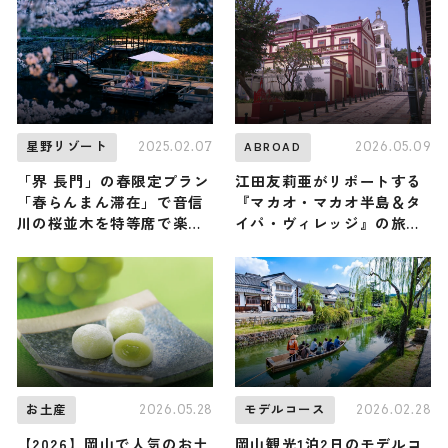
介
貨まで幅広く紹介
2025.02.07
2026.05.09
星野リゾート
ABROAD
「界 長門」の春限定プラン
江田友莉亜がリポートする
「春らんまん滞在」で音信
『マカオ・マカオ半島＆タ
川の桜並木を特等席で楽し
イパ・ヴィレッジ』の旅！
もう！
おすすめ観光スポットやグ
ルメを紹介 2026年5月9日
放送
2026.05.28
2026.02.28
お土産
モデルコース
【2026】岡山で人気のお土
岡山観光1泊2日のモデルコ