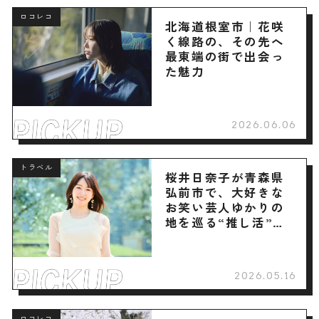
ロコレコ
北海道根室市｜花咲
く線路の、その先へ
最東端の街で出会っ
た魅力
2026.06.06
トラベル
桜井日奈子が青森県
弘前市で、大好きな
お笑い芸人ゆかりの
地を巡る“推し活”旅
へ
2026.05.16
ロコレコ