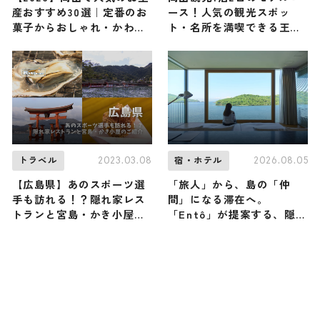
産おすすめ30選｜定番のお
ース！人気の観光スポッ
菓子からおしゃれ・かわい
ト・名所を満喫できる王道
いお土産、岡山限定まで幅
の旅程を紹介
広く紹介
2023.03.08
2026.08.05
トラベル
宿・ホテル
【広島県】あのスポーツ選
「旅人」から、島の「仲
手も訪れる！？隠れ家レス
間」になる滞在へ。
トランと宮島・かき小屋の
「Entô」が提案する、隠
ご紹介
岐・海士町のリアルな営み
に触れる特別な体験