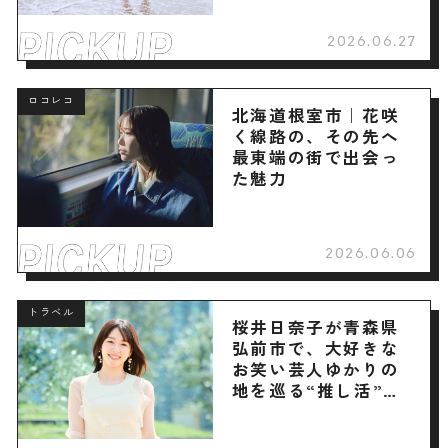
2026.06.27
ロコレコ
北海道根室市｜花咲
く線路の、その先へ
最東端の街で出会っ
た魅力
2026.06.06
トラベル
桜井日奈子が青森県
弘前市で、大好きな
お笑い芸人ゆかりの
地を巡る“推し活”旅
へ