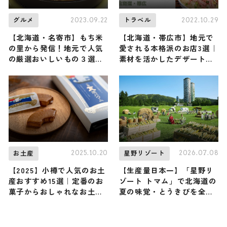
2023.09.22
2022.10.29
グルメ
トラベル
【北海道・名寄市】もち米
【北海道・帯広市】地元で
の里から発信！地元で人気
愛される本格派のお店3選｜
の厳選おいしいもの３選を
素材を活かしたデザートか
ご紹介
ら満足感たっぷりのメニュ
ーまでご紹介
2025.10.20
2026.07.08
お土産
星野リゾート
【2025】小樽で人気のお土
【生産量日本一】「星野リ
産おすすめ15選｜定番のお
ゾート トマム」で北海道の
菓子からおしゃれなお土
夏の味覚・とうきびを全力
産・ばらまき用まで幅広く
で味わい尽くす『ファーム
紹介
deとうきびフェス』が初開
催！ 限定グルメ、フォトス