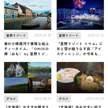
2025.02.18
2025.12.12
星野リゾート
星野リゾート
春の小樽運河で優雅な船上
『星野リゾート トマム』に
ティータイム。「OMO5小
氷と雪が織りなす街「アイ
樽（おも） by 星野リゾー
スヴィレッジ」が今年もオ
ト」の「小樽運河アフタヌ
ープン！ 静寂と青に包まれ
ーンティークルージング」
た「氷の教会」は圧巻の美
しさ
2023.08.31
2023.09.26
グルメ
グルメ
【北海道】おすすめ観光ス
【北海道】住みやすい街ラ