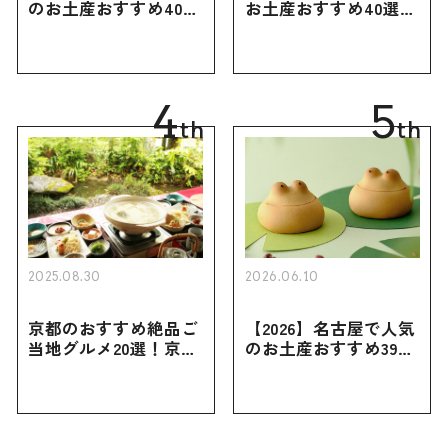
のお土産おすすめ40選
お土産おすすめ40選｜
｜定番のお菓子・スイ
定番のお菓子からおし
ーツから北海道でしか
ゃれなお土産・ばらま
買えない限定品、女性
き用、女性向けまで幅
向けまで幅広く紹介
広く紹介
4
5
th
th
2025.08.30
2026.06.10
京都のおすすめ絶品ご
【2026】名古屋で人気
当地グルメ20選！京都
のお土産おすすめ39選
にしかない名物から人
｜定番のお菓子から名
気の名店17選も紹介
古屋限定・おしゃれな
お土産・ばらまき用ま
で幅広く紹介