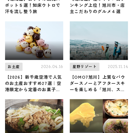
ポット５選！知床ウトロで
ンキング上位！旭川市・店
汗を流し整う旅
主こだわりのグルメ４選
2026.04.16
2025.11.14
お土産
星野リゾート
【2026】新千歳空港で人気
【OMO7旭川】上質なパウ
のお土産おすすめ27選｜空
ダースノーとアフタースキ
港限定から定番のお菓子や
ーを楽しめる「旭川、スキ
おしゃれなお土産・ばらま
ー都市宣言」が12月1日から
き用まで幅広く紹介
開催！ “寒くなるほど安く
なるクラフトビール” など
遊び心満載 ♪