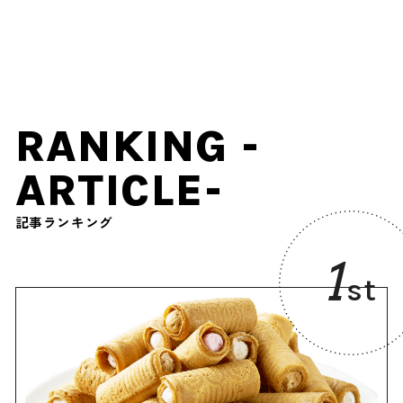
baggage アーバンエクス
たる！ 抽選で1組(最大6名
プローラー 6.0』を3名様に
様)に一泊二日「本邸朝食＋
プレゼント！
藍染め体験」付きの宿泊券
をプレゼント！
RANKING -
ARTICLE-
記事ランキング
1
st