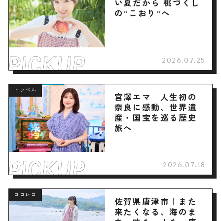
い夏だから 桃づくし
の”こおり”へ
2026.07.25
トラベル
宮澤エマ 人生初の
奈良に感動、世界遺
産・国宝を巡る歴史
旅へ
2026.07.18
ロコレコ
佐賀県唐津市｜また
来たくなる、海のま