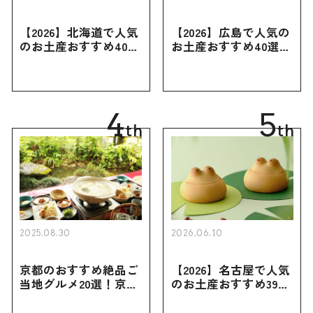
【2026】北海道で人気
【2026】広島で人気の
のお土産おすすめ40選
お土産おすすめ40選｜
｜定番のお菓子・スイ
定番のお菓子からおし
ーツから北海道でしか
ゃれなお土産・ばらま
買えない限定品、女性
き用、女性向けまで幅
向けまで幅広く紹介
広く紹介
4
5
th
th
2025.08.30
2026.06.10
京都のおすすめ絶品ご
【2026】名古屋で人気
当地グルメ20選！京都
のお土産おすすめ39選
にしかない名物から人
｜定番のお菓子から名
気の名店17選も紹介
古屋限定・おしゃれな