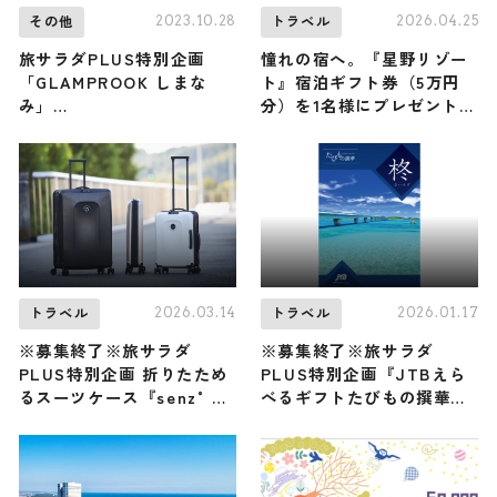
2023.10.28
2026.04.25
その他
トラベル
旅サラダPLUS特別企画
憧れの宿へ。『星野リゾー
「GLAMPROOK しまな
ト』宿泊ギフト券（5万円
み」
分）を1名様にプレゼント！
一泊二日“オールインクルー
｜旅サラダPLUS特別企画
シブプラン”が当たる！
2026.03.14
2026.01.17
トラベル
トラベル
※募集終了※旅サラダ
※募集終了※旅サラダ
PLUS特別企画 折りたため
PLUS特別企画『JTBえら
るスーツケース『senz°
べるギフトたびもの撰華
foldaway』を2名様にプレ
柊』(33,660円税込コー
ゼント！
ス)2名様にプレゼント！