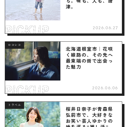
ち。味も、人も、唐
津。
2026.06.27
ロコレコ
北海道根室市｜花咲
く線路の、その先へ
最東端の街で出会っ
た魅力
2026.06.06
トラベル
桜井日奈子が青森県
弘前市で、大好きな
お笑い芸人ゆかりの
地を巡る“推し活”旅