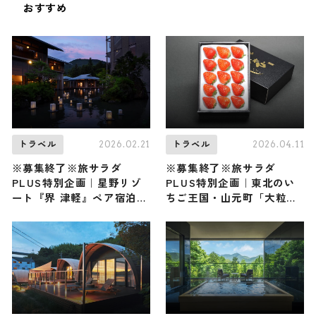
おすすめ
2026.02.21
2026.04.11
トラベル
トラベル
※募集終了※旅サラダ
※募集終了※旅サラダ
PLUS特別企画｜星野リゾ
PLUS特別企画｜東北のい
ート『界 津軽』ペア宿泊券
ちご王国・山元町「大粒う
(夕朝食付) プレゼント！
まいちご-みやび-」400g2
箱セットを5名様にプレゼン
ト！