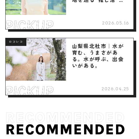
へ
2026.05.16
ロコレコ
山梨県北杜市｜水が
育む、うまさがあ
る。水が呼ぶ、出会
いがある。
2026.04.25
RECOMMENDED