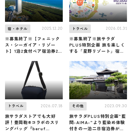
2025.12.20
2026.01.31
宿・ホテル
トラベル
※募集終了※【フェニック
※募集終了※旅サラダ
ス・シーガイア・リゾー
PLUS特別企画 旅を楽しく
ト】1泊2食付ペア宿泊券2組
する「星野リゾート」宿泊
4名様に！
ギフト券(5万円分)を2名様
にプレゼント！
2026.07.18
2023.09.30
トラベル
その他
旅サラダストアでも大好
旅サラダPLUS特別企画”藍
評！豊岡鞄®コラボのスリ
間-AIMA-”より藍染め体験
ングバッグ『beruf
付きの一泊二日宿泊券が当