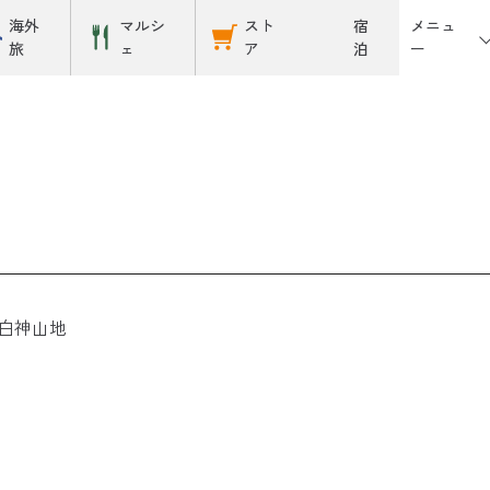
メニュ
海外
マルシ
スト
宿
ー
旅
ェ
ア
泊