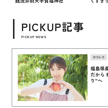
銭洗弁財天宇賀福神社
くずき
PICKUP記事
PICKUP NEWS
ロコレコ
福島県
だから 
り”へ