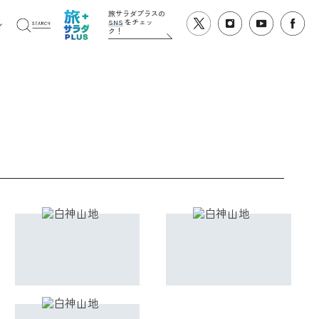
旅サラダプラスの
SNS
をチェッ
ク！