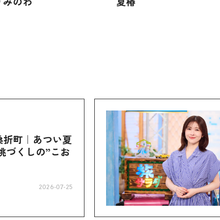
りみのわ
夏椿
桑折町｜あつい夏
桃づくしの”こお
2026-07-25