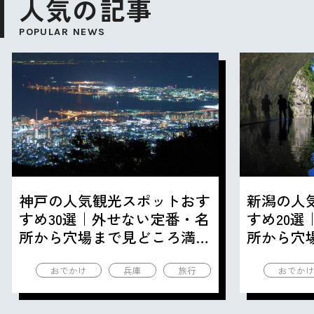
人気の記事
POPULAR NEWS
神戸の人気観光スポットおす
新潟の人
すめ30選｜外せない定番・名
すめ20
所から穴場まで見どころ満載
所から穴
の観光地を紹介
の観光地
おでかけ
兵庫
旅行
おでか