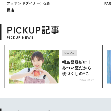
フェアンドダイナー) 心斎
PA
橋店
PICKUP記事
PICKUP NEWS
ロコレコ
福島県桑折町｜
あつい夏だから
桃づくしの”こお
り”へ
2026-07-25