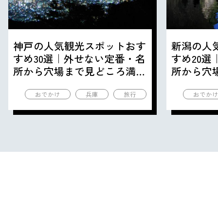
神戸の人気観光スポットおす
新潟の人
すめ30選｜外せない定番・名
すめ20
所から穴場まで見どころ満載
所から穴
の観光地を紹介
の観光地
おでかけ
兵庫
旅行
おでか