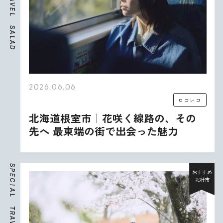
V
E
L
S
A
L
A
D
2026.06.06
ロコレコ
北海道根室市｜花咲く線路の、その
先へ 最東端の街で出会った魅力
S
P
おすすめ
E
北杜市
C
I
A
L
T
R
A
V