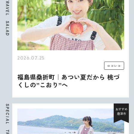
R
A
V
E
L
S
A
L
A
D
2026.07.25
ロコレコ
福島県桑折町｜あつい夏だから 桃づ
くしの”こおり”へ
S
P
おすすめ
E
唐津市
C
I
A
L
T
R