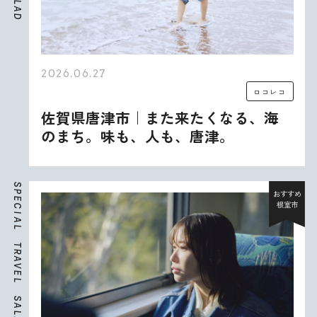
L
A
D
2026.06.27
ロコレコ
佐賀県唐津市｜また来たくなる、海
のまち。味も、人も、唐津。
S
P
おすすめ
E
根室市
C
I
A
L
T
R
A
V
E
L
S
A
L