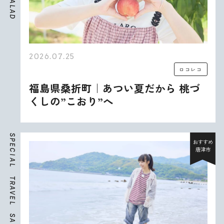
A
L
A
D
2026.07.25
ロコレコ
福島県桑折町｜あつい夏だから 桃づ
くしの”こおり”へ
S
P
おすすめ
E
唐津市
C
I
A
L
T
R
A
V
E
L
S
A