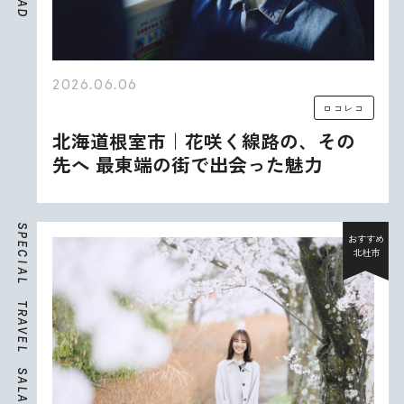
A
D
2026.06.06
ロコレコ
北海道根室市｜花咲く線路の、その
先へ 最東端の街で出会った魅力
S
P
おすすめ
E
北杜市
C
I
A
L
T
R
A
V
E
L
S
A
L
A