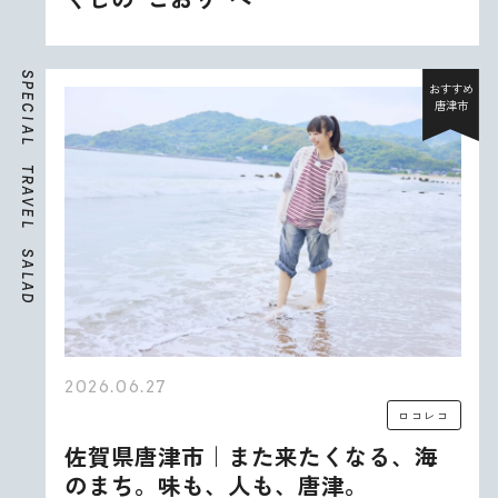
S
P
おすすめ
E
唐津市
C
I
A
L
T
R
A
V
E
L
S
A
L
A
D
2026.06.27
ロコレコ
佐賀県唐津市｜また来たくなる、海
のまち。味も、人も、唐津。