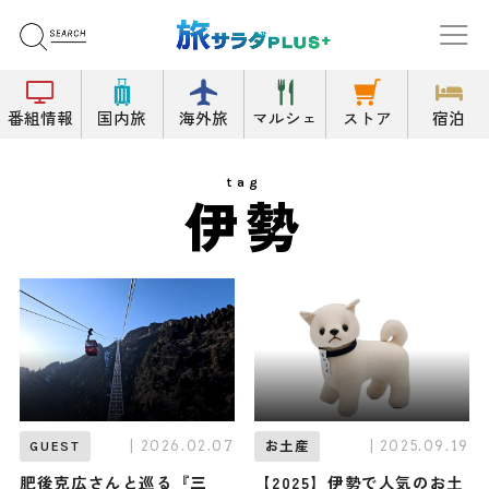
番組情報
国内旅
海外旅
マルシェ
ストア
宿泊
tag
伊勢
| 2026.02.07
| 2025.09.19
GUEST
お土産
肥後克広さんと巡る『三
【2025】伊勢で人気のお土