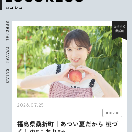
ロコレコ
S
P
おすすめ
E
桑折町
C
I
A
L
T
R
A
V
E
L
S
A
L
A
D
2026.07.25
ロコレコ
福島県桑折町｜あつい夏だから 桃づ
くしの”こおり”へ