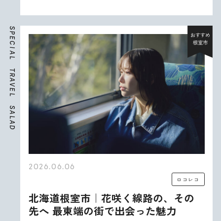
S
P
おすすめ
E
根室市
C
I
A
L
T
R
A
V
E
L
S
A
L
A
D
2026.06.06
ロコレコ
北海道根室市｜花咲く線路の、その
先へ 最東端の街で出会った魅力