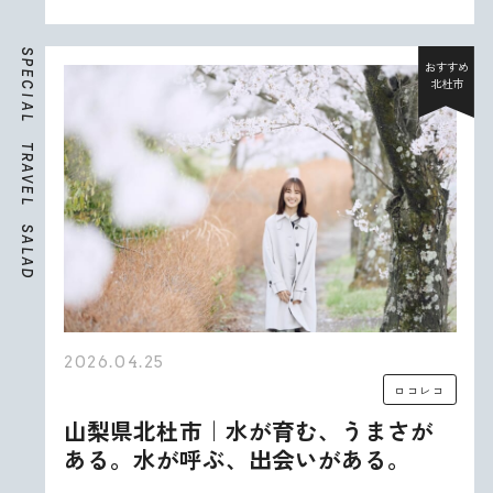
S
P
おすすめ
E
北杜市
C
I
A
L
T
R
A
V
E
L
S
A
L
A
D
2026.04.25
ロコレコ
山梨県北杜市｜水が育む、うまさが
ある。水が呼ぶ、出会いがある。