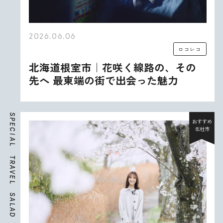
2026.06.06
ロコレコ
北海道根室市｜花咲く線路の、その
先へ 最東端の街で出会った魅力
S
P
おすすめ
E
北杜市
C
I
A
L
T
R
A
V
E
L
S
A
L
A
D