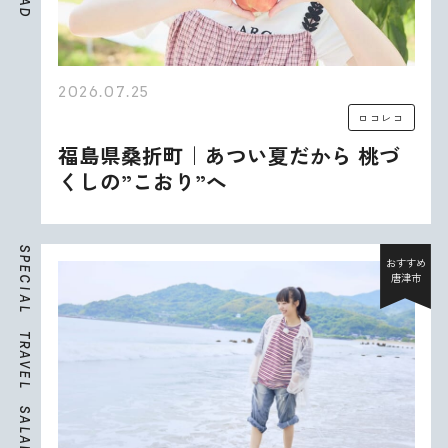
A
D
2026.07.25
ロコレコ
福島県桑折町｜あつい夏だから 桃づ
くしの”こおり”へ
S
P
おすすめ
E
唐津市
C
I
A
L
T
R
A
V
E
L
S
A
L
A