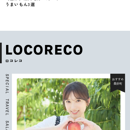
うまいもん3選
LOCORECO
ロコレコ
S
P
おすすめ
E
桑折町
C
I
A
L
T
R
A
V
E
L
S
A
L