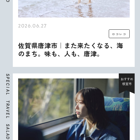
D
2026.06.27
ロコレコ
佐賀県唐津市｜また来たくなる、海
のまち。味も、人も、唐津。
S
P
おすすめ
E
根室市
C
I
A
L
T
R
A
V
E
L
S
A
L
A
D