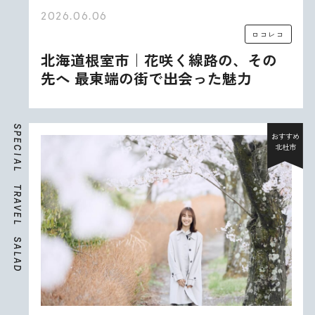
2026.06.06
ロコレコ
北海道根室市｜花咲く線路の、その
先へ 最東端の街で出会った魅力
S
P
おすすめ
E
北杜市
C
I
A
L
T
R
A
V
E
L
S
A
L
A
D