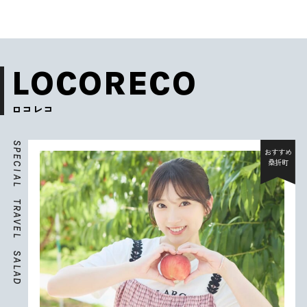
LOCORECO
ロコレコ
S
P
おすすめ
E
桑折町
C
I
A
L
T
R
A
V
E
L
S
A
L
A
D