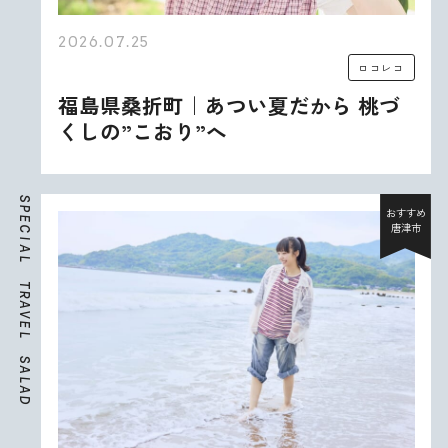
2026.07.25
ロコレコ
福島県桑折町｜あつい夏だから 桃づ
くしの”こおり”へ
S
P
おすすめ
E
唐津市
C
I
A
L
T
R
A
V
E
L
S
A
L
A
D