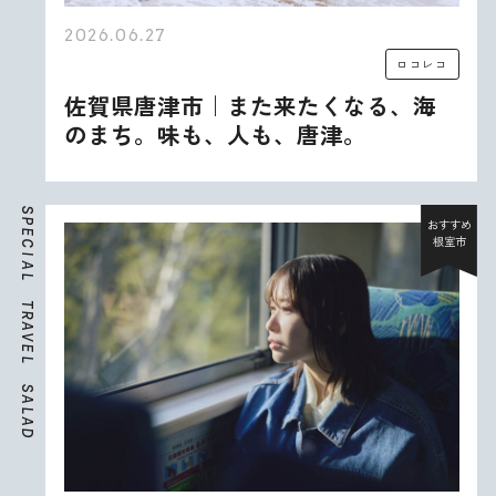
2026.06.27
ロコレコ
佐賀県唐津市｜また来たくなる、海
のまち。味も、人も、唐津。
S
P
おすすめ
E
根室市
C
I
A
L
T
R
A
V
E
L
S
A
L
A
D