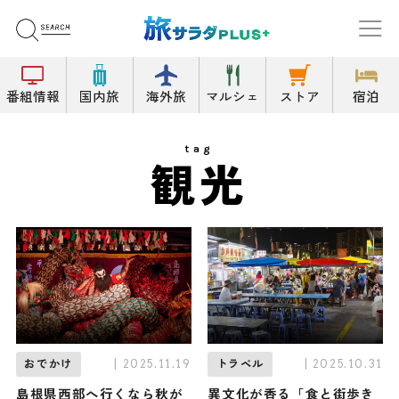
番組情報
国内旅
海外旅
マルシェ
ストア
宿泊
tag
観光
| 2025.11.19
| 2025.10.31
おでかけ
トラベル
島根県西部へ行くなら秋が
異文化が香る「食と街歩き