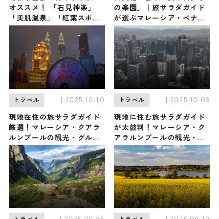
オススメ！ 「石見神楽」
の楽園」｜旅サラダガイド
「美肌温泉」「紅葉スポッ
が選ぶマレーシア・ペナン
ト」「ご当地ワイン」など
のおすすめ3選
見どころ満載
| 2025.10.10
| 2025.10.03
トラベル
トラベル
現地在住の旅サラダガイド
現地に住む旅サラダガイド
厳選！マレーシア・クアラ
が太鼓判！マレーシア・ク
ルンプールの観光・グル
アラルンプールの観光・グ
メ・お土産 〜第2弾〜
ルメ・お土産