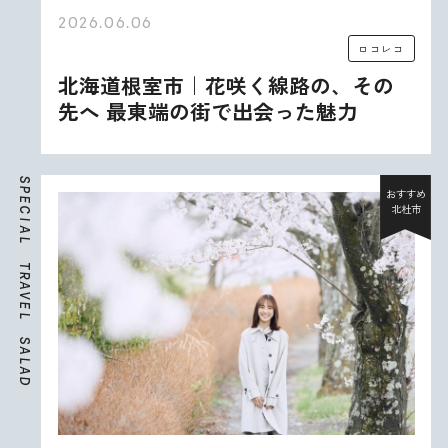
2026.06.06
ロコレコ
北海道根室市｜花咲く線路の、その
先へ 最東端の街で出会った魅力
S
P
おすすめ
E
北杜市
C
I
A
L
T
R
A
V
E
L
S
A
L
A
D