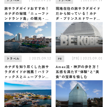
| 2025.09.26
| 2025.09.19
トラベル
トラベル
旅サラダガイドおすすめ！
現地在住の旅サラダガイド
カナダの秘境「ニューファ
だから知っている！カナ
ンドランド島」の観光・グ
ダ・プリンスエドワード島
ルメ・お土産
の観光・グルメ・お土産
| 2025.09.12
[PR]
| 2025.09.01
トラベル
PR
カナダを知り尽くした旅サ
Amex流・神戸の歩き方！
ラダガイドが推薦！ハリフ
五感を満たす“体験”と“美
ァックスとニューブランズ
食”の宝庫を愉しむ
ウィック州の観光・グル
メ・お土産情報