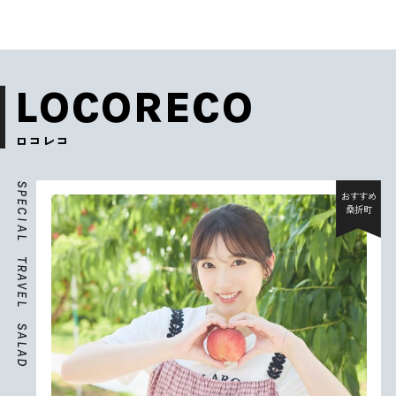
LOCORECO
ロコレコ
S
P
おすすめ
E
桑折町
C
I
A
L
T
R
A
V
E
L
S
A
L
A
D