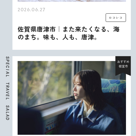
2026.06.27
ロコレコ
佐賀県唐津市｜また来たくなる、海
のまち。味も、人も、唐津。
S
P
おすすめ
E
根室市
C
I
A
L
T
R
A
V
E
L
S
A
L
A
D