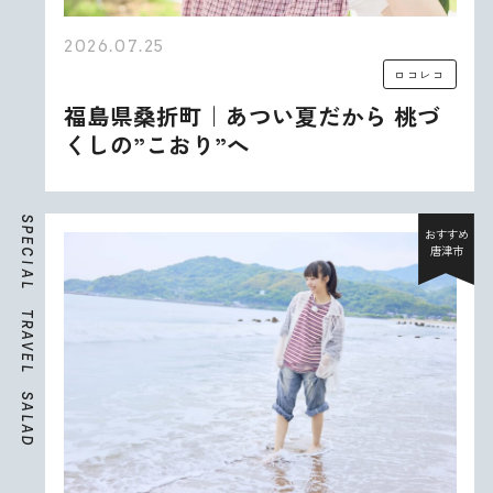
2026.07.25
ロコレコ
福島県桑折町｜あつい夏だから 桃づ
くしの”こおり”へ
S
P
おすすめ
E
唐津市
C
I
A
L
T
R
A
V
E
L
S
A
L
A
D