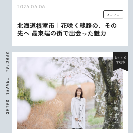
2026.06.06
ロコレコ
北海道根室市｜花咲く線路の、その
先へ 最東端の街で出会った魅力
S
P
おすすめ
E
北杜市
C
I
A
L
T
R
A
V
E
L
S
A
L
A
D