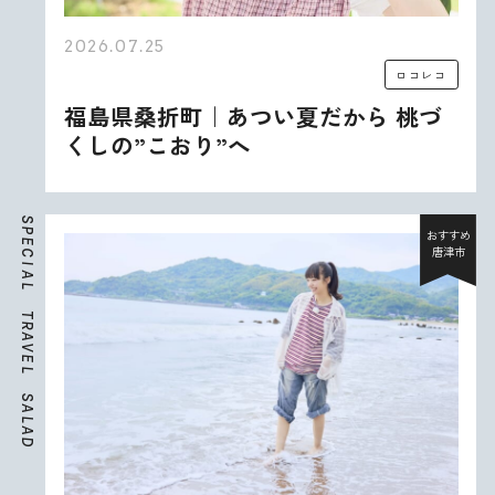
2026.07.25
ロコレコ
福島県桑折町｜あつい夏だから 桃づ
くしの”こおり”へ
S
P
おすすめ
E
唐津市
C
I
A
L
T
R
A
V
E
L
S
A
L
A
D