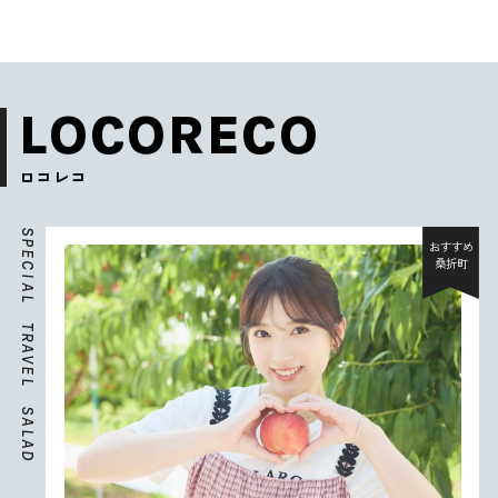
LOCORECO
ロコレコ
S
P
おすすめ
E
桑折町
C
I
A
L
T
R
A
V
E
L
S
A
L
A
D