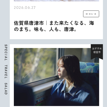
2026.06.27
ロコレコ
佐賀県唐津市｜また来たくなる、海
のまち。味も、人も、唐津。
S
P
おすすめ
E
根室市
C
I
A
L
T
R
A
V
E
L
S
A
L
A
D