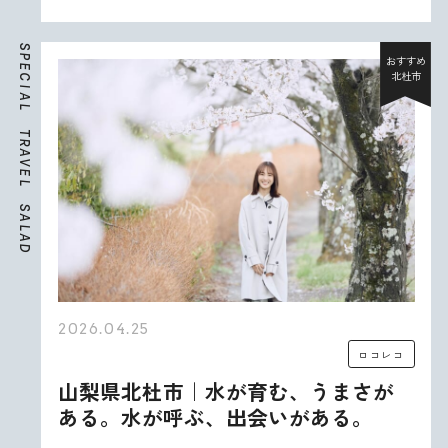
S
P
おすすめ
E
北杜市
C
I
A
L
T
R
A
V
E
L
S
A
L
A
D
2026.04.25
ロコレコ
山梨県北杜市｜水が育む、うまさが
ある。水が呼ぶ、出会いがある。