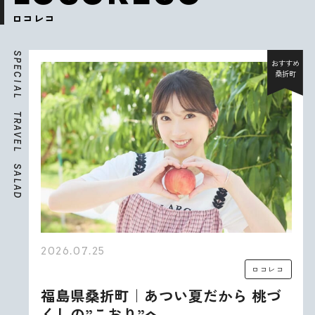
ロコレコ
S
P
おすすめ
E
桑折町
C
I
A
L
T
R
A
V
E
L
S
A
L
A
D
2026.07.25
ロコレコ
福島県桑折町｜あつい夏だから 桃づ
くしの”こおり”へ