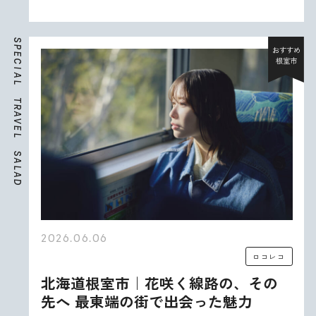
S
P
おすすめ
E
根室市
C
I
A
L
T
R
A
V
E
L
S
A
L
A
D
2026.06.06
ロコレコ
北海道根室市｜花咲く線路の、その
先へ 最東端の街で出会った魅力