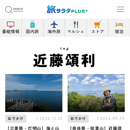
番組情報
国内旅
海外旅
マルシェ
ストア
宿泊
tag
近藤頌利
| 2024.12.15
| 2024.09.29
おでかけ
おでかけ
【三重県・灯明山】海と山
【奈良県・信貴山】近藤頌