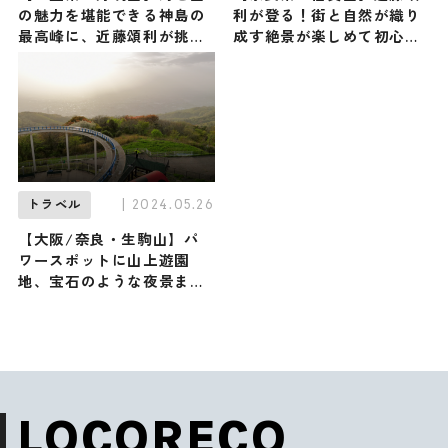
の魅力を堪能できる神島の
利が登る！街と自然が織り
最高峰に、近藤頌利が挑
成す絶景が楽しめて初心者
戦！（登山で頂きメシ！コ
でも登りやすい低山（登山
ラボ企画）
で頂きメシ！コラボ企画）
| 2024.05.26
トラベル
【大阪/奈良・生駒山】パ
ワースポットに山上遊園
地、宝石のような夜景まで1
日楽しめる生駒山に近藤頌
利が登る！（登山で頂きメ
シ！コラボ企画）
LOCORECO