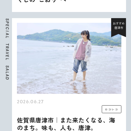
S
P
おすすめ
E
唐津市
C
I
A
L
T
R
A
V
E
L
S
A
L
A
D
2026.06.27
ロコレコ
佐賀県唐津市｜また来たくなる、海
のまち。味も、人も、唐津。