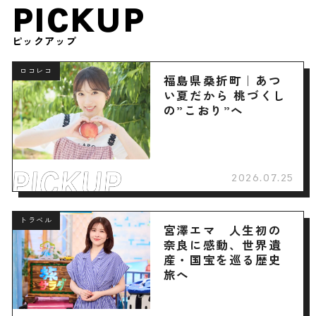
PICKUP
ピックアップ
ロコレコ
福島県桑折町｜あつ
い夏だから 桃づくし
の”こおり”へ
2026.07.25
トラベル
宮澤エマ 人生初の
奈良に感動、世界遺
産・国宝を巡る歴史
旅へ