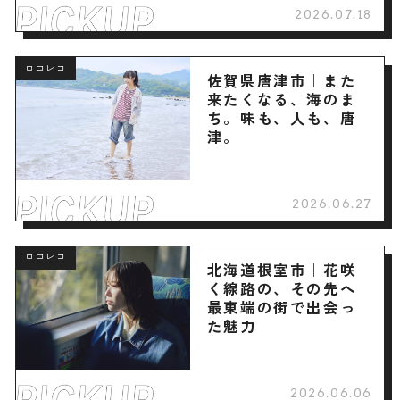
2026.07.18
ロコレコ
佐賀県唐津市｜また
来たくなる、海のま
ち。味も、人も、唐
津。
2026.06.27
ロコレコ
北海道根室市｜花咲
く線路の、その先へ
最東端の街で出会っ
た魅力
2026.06.06