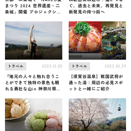
まつり 2024 世界遺産・二
ぐ、過去と未来。再発見と
条城」開催 プロジェクショ
新発見の待つ街へ
ンマッピング花火・天の川
ライトアップなども
2023.11.05
2022.10.29
トラベル
トラベル
『地元の人々と触れ合うこ
【須賀谷温泉】戦国武将が
とができて独特の景色も観
通った湯｜周辺の必見スポ
れる勇壮な山in 神奈川県』
ットと一緒にご紹介
（登山で頂きメシ！コラボ
企画）