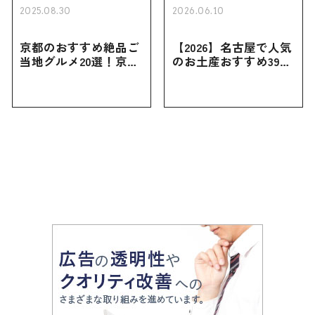
2025.08.30
2026.06.10
京都のおすすめ絶品ご
【2026】名古屋で人気
当地グルメ20選！京都
のお土産おすすめ39選
にしかない名物から人
｜定番のお菓子から名
気の名店17選も紹介
古屋限定・おしゃれな
お土産・ばらまき用ま
で幅広く紹介