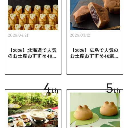
2026.04.21
2026.03.12
【2026】北海道で人気
【2026】広島で人気の
のお土産おすすめ40選
お土産おすすめ40選｜
｜定番のお菓子・スイ
定番のお菓子からおし
ーツから北海道でしか
ゃれなお土産・ばらま
買えない限定品、女性
き用、女性向けまで幅
向けまで幅広く紹介
広く紹介
4
5
th
th