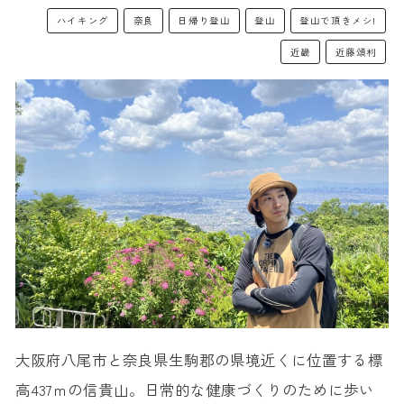
ハイキング
奈良
日帰り登山
登山
登山で頂きメシ!
近畿
近藤頌利
大阪府八尾市と奈良県生駒郡の県境近くに位置する標
高437ｍの信貴山。日常的な健康づくりのために歩い