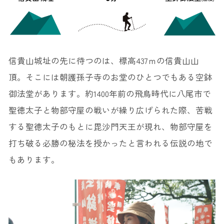
信貴山城址の先に待つのは、標高437ｍの信貴山山
頂。そこには朝護孫子寺のお堂のひとつでもある空鉢
御法堂があります。約1400年前の飛鳥時代に八尾市で
聖徳太子と物部守屋の戦いが繰り広げられた際、苦戦
する聖徳太子のもとに毘沙門天王が現れ、物部守屋を
打ち破る必勝の秘法を授かったと言われる伝説の地で
もあります。