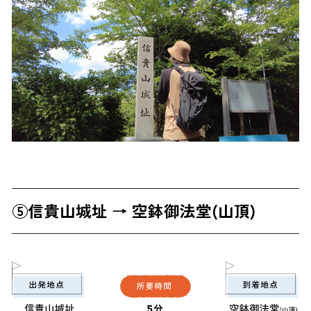
⑤信貴山城址 → 空鉢御法堂(山頂)