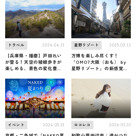
シ！コラボ企画）
2024.04.21
2025.03.12
トラベル
星野リゾート
【兵庫県・播磨】戸田れい
万博を楽しみ尽くす！
が登る！天空の稜線歩きが
「OMO7大阪（おも） by
楽しめる、景色の変化豊か
星野リゾート」の新感覚コ
な高御位山（登山で頂きメ
ンテンツ「ほれてまうわ、
シ！コラボ企画）
EXPO」が開催中
2024.05.31
2026.01.31
イベント
ロコレコ
京都・二条城で「NAKED夏
和歌山県田辺市｜道がつな