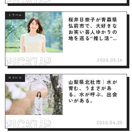
トラベル
桜井日奈子が青森県
弘前市で、大好きな
お笑い芸人ゆかりの
地を巡る“推し活”旅
へ
2026.05.16
ロコレコ
山梨県北杜市｜水が
育む、うまさがあ
る。水が呼ぶ、出会
いがある。
2026.04.25