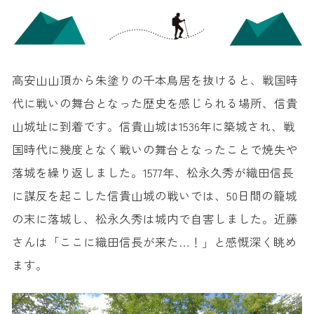
高安山山頂から朱塗りの千本鳥居を抜けると、戦国時
代に戦いの舞台となった歴史を感じられる場所、信貴
山城址に到着です。信貴山城は1536年に築城され、戦
国時代に幾度となく戦いの舞台となったことで焼失や
落城を繰り返しました。1577年、松永久秀が織田信長
に謀反を起こした信貴山城の戦いでは、50日間の籠城
の末に落城し、松永久秀は城内で自害しました。近藤
さんは「ここに織田信長が来た…！」と感慨深く眺め
ます。