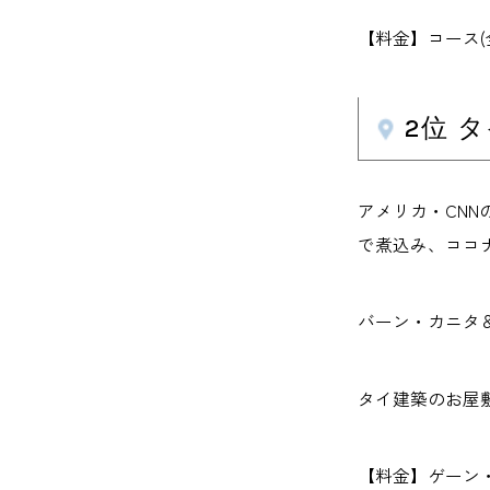
【料金】コース(全17
2位 
アメリカ・CN
で煮込み、ココ
バーン・カニタ
タイ建築のお屋
【料金】ゲーン・