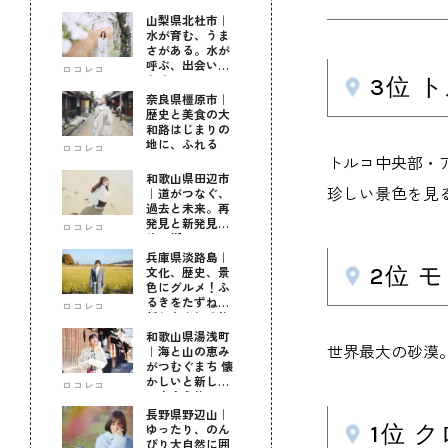
山梨県北杜市｜
水が育む、うま
さがある。水が
呼ぶ、出会いが
ロコレコ
ある。
3位 
奈良県橿原市｜
歴史と美食の大
和路はじまりの
地に、ふれる
ロコレコ
トルコ中央部・
和歌山県田辺市
珍しい景色を見
｜道がつなぐ、
過去と未来。再
発見と新発見の
ロコレコ
待つ街へ
兵庫県淡路島｜
2位 
文化、歴史、景
色にグルメ！ふ
るきをたずねて
ロコレコ
新しきを知る旅
和歌山県湯浅町
世界最大の砂漠
｜海と山の恵み
がつむぐまち 懐
かしいと新しい
ロコレコ
に出会う旅
長野県野辺山｜
1位 
ゆったり、のん
びり大自然に囲