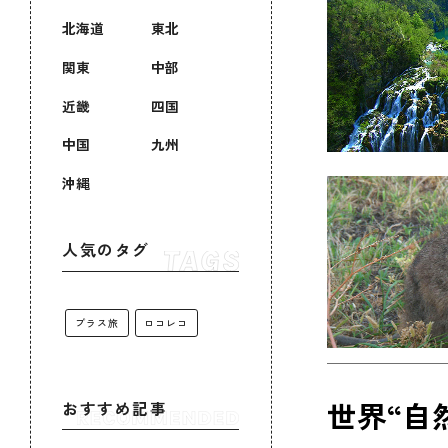
北海道
東北
関東
中部
近畿
四国
中国
九州
沖縄
人気のタグ
プラス旅
ロコレコ
世界“自
おすすめ記事