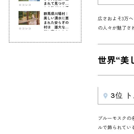
まれて見つけ
ロコレコ
た！私だけの優
しい自分時間
群馬県川場村｜
広さおよそ3万
美しい湧水に恵
まれた安らぎの
の人々が魅了さ
村は 雄大な自
ロコレコ
然に育まれた心
のふるさと
世界“美
3位 
ブルーモスクの
ルで飾られてい