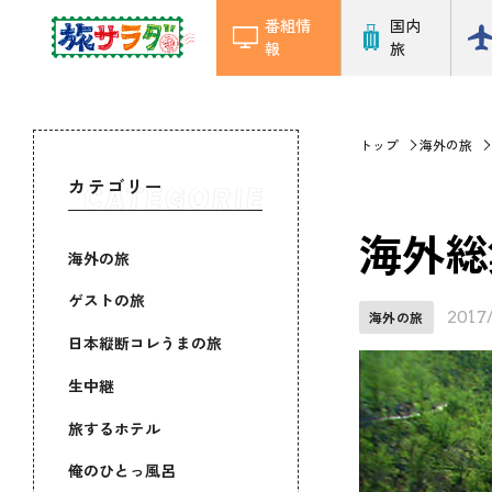
番組情
国内
報
旅
トップ
海外の旅
カテゴリー
海外総
海外の旅
ゲストの旅
2017
海外の旅
日本縦断コレうまの旅
生中継
旅するホテル
俺のひとっ風呂