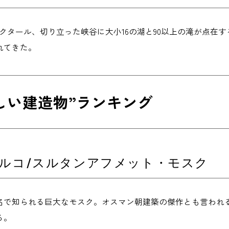
ヘクタール、切り立った峡谷に大小16の湖と90以上の滝が点在
れてきた。
しい建造物”ランキング
トルコ/スルタンアフメット・モスク
名で知られる巨大なモスク。オスマン朝建築の傑作とも言われる
る。