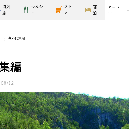
メニュ
海外
マルシ
スト
宿
ー
旅
ェ
ア
泊
海外総集編
集編
/08/12