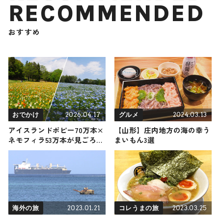
RECOMMENDED
おすすめ
2026.04.17
2024.03.13
おでかけ
グルメ
アイスランドポピー70万本×
【山形】庄内地方の海の幸う
ネモフィラ53万本が見ごろ！
まいもん3選
弾けるビタミンカラーと空色
ブルーが織りなす春の花絨毯
を『国営武蔵丘陵森林公園』
で5月初旬まで楽しめる / 埼
玉県
2023.01.21
2023.03.25
海外の旅
コレうまの旅