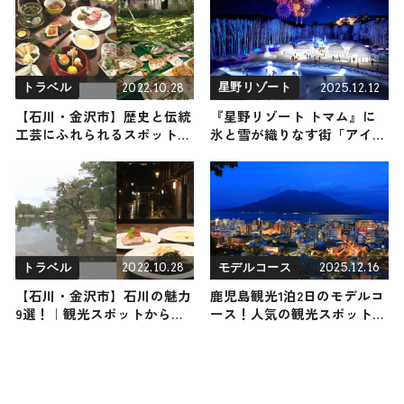
2022.10.28
2025.12.12
トラベル
星野リゾート
【石川・金沢市】歴史と伝統
『星野リゾート トマム』に
工芸にふれられるスポット6
氷と雪が織りなす街「アイス
選｜金沢から加賀までご紹介
ヴィレッジ」が今年もオープ
ン！ 静寂と青に包まれた
「氷の教会」は圧巻の美しさ
2022.10.28
2025.12.16
トラベル
モデルコース
【石川・金沢市】石川の魅力
鹿児島観光1泊2日のモデルコ
9選！｜観光スポットからグ
ース！人気の観光スポット・
ルメまでご紹介
名所を満喫できる王道の旅程
を紹介