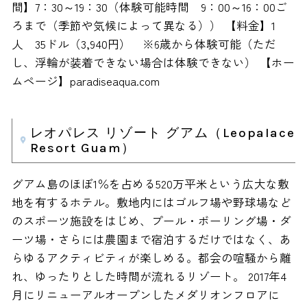
間】7：30～19：30（体験可能時間 9：00～16：00ご
ろまで（季節や気候によって異なる）） 【料金】1
人 35ドル（3,940円） ※6歳から体験可能（ただ
し、浮輪が装着できない場合は体験できない） 【ホー
ムページ】paradiseaqua.com
レオパレス リゾート グアム（Leopalace
Resort Guam）
グアム島のほぼ1％を占める520万平米という広大な敷
地を有するホテル。敷地内にはゴルフ場や野球場など
のスポーツ施設をはじめ、プール・ボーリング場・ダ
ーツ場・さらには農園まで宿泊するだけではなく、あ
らゆるアクティビティが楽しめる。都会の喧騒から離
れ、ゆったりとした時間が流れるリゾート。 2017年4
月にリニューアルオープンしたメダリオンフロアに