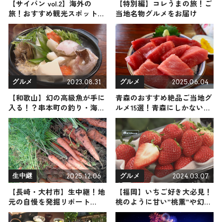
【サイパン vol.2】海外の
【特別編】コレうまの旅！ご
旅！おすすめ観光スポットや
当地名物グルメをお届け
グルメをリポート
2023.08.31
2025.06.04
グルメ
グルメ
【和歌山】幻の高級魚が手に
青森のおすすめ絶品ご当地グ
入る！？串本町の釣り・海
ルメ15選！青森にしかない名
鮮・マリンスポーツ
物から人気の名店15選も紹介
2025.12.06
2024.03.07
生中継
グルメ
【長崎・大村市】生中継！地
【福岡】いちご好き大必見！
元の自慢を発掘リポート
桃のように甘い”桃薫”や幻
2025年12月6日放送
の”綾美姫”