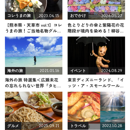
2023.04.15
2026.05.27
コレうまの旅
おでかけ
【熊本県・天草市 vol.1】コレ
色とりどりの傘と紫陽花の花
うまの旅！ご当地名物グルメ
階段が境内を染める！柳谷観
をお届け
音「あじさいウィーク2026」
が6/1〜開催！大河ドラマゆ
かりの秘宝＆上書院特別公開
も / 京都府長岡京市
2021.01.16
2024.08.29
海外の旅
イベント
海外の旅 特選集＜広瀬未花
東京ディズニーランド、「イ
の忘れられない世界『タヒ
ッツ・ア・スモールワールド
チ・イタリア編』＞
withグルート」2025年1月15日
より開始 マーベルのキャラ
クター初登場
2025.09.21
2022.10.28
グルメ
トラベル