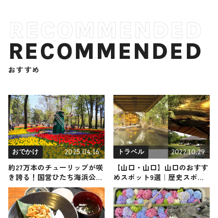
RECOMMENDED
おすすめ
2025.04.16
2022.10.29
おでかけ
トラベル
約27万本のチューリップが咲
【山口・山口】山口のおすす
き誇る！国営ひたち海浜公園
めスポット9選｜歴史スポッ
でチューリップが見頃に！
トから最新スポーツまでご紹
介します