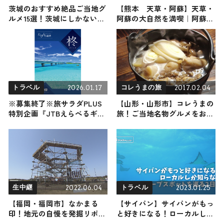
茨城のおすすめ絶品ご当地グ
【熊本 天草・阿蘇】天草・
ルメ15選！茨城にしかない名
阿蘇の大自然を満喫｜阿蘇の
物から人気の名店16選も紹介
人気スポットに感激
2026.01.17
2017.02.04
トラベル
コレうまの旅
※募集終了※旅サラダPLUS
【山形・山形市】コレうまの
特別企画『JTBえらべるギフ
旅！ご当地名物グルメをお届
トたびもの撰華 柊』(33,660
け
円税込コース)2名様にプレゼ
ント！
2022.06.04
2023.01.25
生中継
トラベル
【福岡・福岡市】なかまる
【サイパン】サイパンがもっ
印！地元の自慢を発掘リポー
と好きになる！ローカルしか
ト
知らないディープスポットを