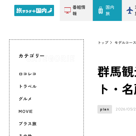
番組情
国内
報
旅
トップ
モデルコー
カテゴリー
群馬観
ロコレコ
ト・名
トラベル
グルメ
2026/05/2
plan
MOVIE
プラス旅