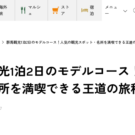
メニュ
海外
マルシ
スト
宿
ー
旅
ェ
ア
泊
ス
群馬観光1泊2日のモデルコース！人気の観光スポット・名所を満喫できる王道
光1泊2日のモデルコース
所を満喫できる王道の旅
7