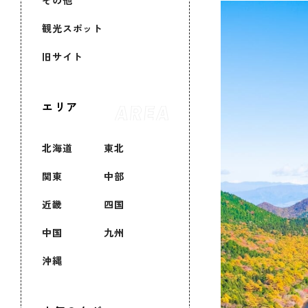
その他
観光スポット
旧サイト
エリア
北海道
東北
関東
中部
近畿
四国
中国
九州
沖縄