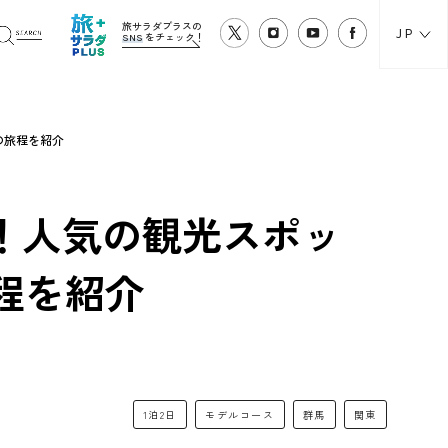
旅サラダプラスの
JP
SNS
をチェック！
の旅程を紹介
！人気の観光スポッ
程を紹介
1泊2日
モデルコース
群馬
関東