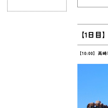
【15:
のふるさと
【17:
【19:
【1日目
【2日目
【08:
【10:00】
【09:
【10:
【13:
【14:
【16: