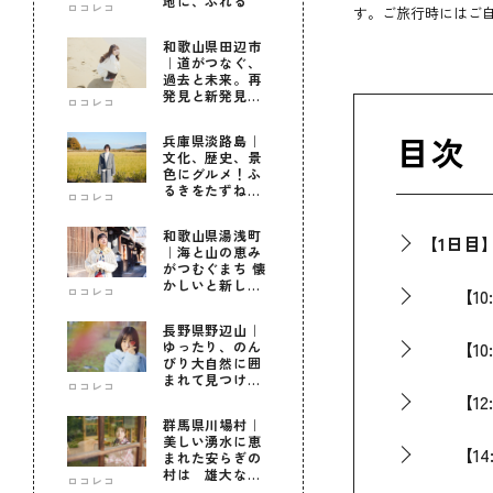
地に、ふれる
ロコレコ
す。ご旅行時にはご
和歌山県田辺市
｜道がつなぐ、
過去と未来。再
発見と新発見の
ロコレコ
待つ街へ
目次
兵庫県淡路島｜
文化、歴史、景
色にグルメ！ふ
るきをたずねて
ロコレコ
新しきを知る旅
和歌山県湯浅町
【1日目
｜海と山の恵み
がつむぐまち 懐
かしいと新しい
ロコレコ
【10:
に出会う旅
長野県野辺山｜
【10:
ゆったり、のん
びり大自然に囲
まれて見つけ
ロコレコ
た！私だけの優
【12:
しい自分時間
群馬県川場村｜
美しい湧水に恵
【14:
まれた安らぎの
村は 雄大な自
ロコレコ
然に育まれた心