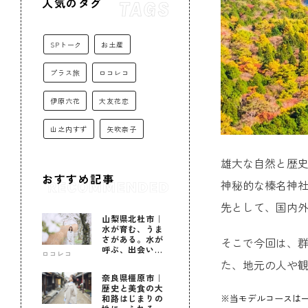
人気のタグ
SPトーク
お土産
プラス旅
ロコレコ
伊原六花
大友花恋
山之内すず
矢吹奈子
雄大な自然と歴
おすすめ記事
神秘的な榛名神
先として、国内
山梨県北杜市｜
水が育む、うま
さがある。水が
そこで今回は、群
呼ぶ、出会いが
ロコレコ
ある。
た、地元の人や
奈良県橿原市｜
歴史と美食の大
※当モデルコースは
和路はじまりの