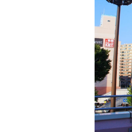
旅サラダ
1. 吹
2. 四
3. 奥
4. 道