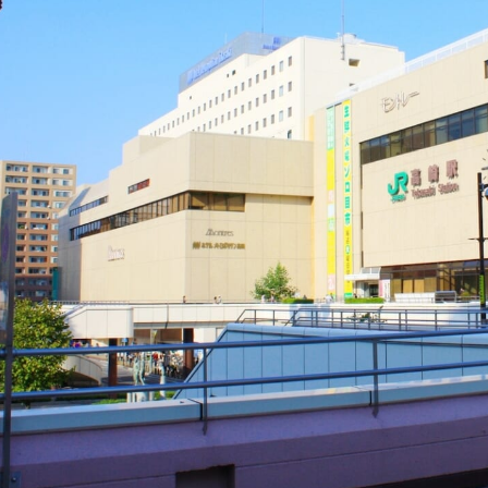
で取材した群馬のおすすめ観光スポット
割の滝
万温泉
四万湖
の駅 川場田園プラザ