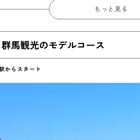
30】伊香保石段街・伊香保神社
もっと見る
00】河鹿橋・温泉街散策
00】伊香保温泉の宿でディナー
】群馬観光のモデルコース
】群馬観光のモデルコース
30】伊香保温泉の宿を出発
高崎駅からスタート
05】榛名神社
40】榛名湖・榛名山ロープウェイ
10】水澤観世音エリアでランチ
25】水澤観世音（五徳山 水澤寺）
15】高崎駅｜お土産購入・解散