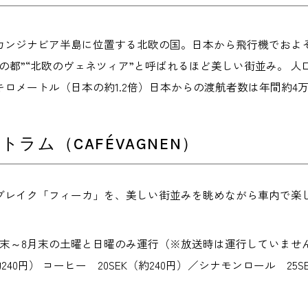
カンジナビア半島に位置する北欧の国。日本から飛行機でおよそ
の都”“北欧のヴェネツィア”と呼ばれるほど美しい街並み。 人口は約
キロメートル（日本の約1.2倍）日本からの渡航者数は年間約4万3
トラム（CAFÉVAGNEN）
ブレイク「フィーカ」を、美しい街並みを眺めながら車内で楽しめ
末～8月末の土曜と日曜のみ運行（※放送時は運行していません）
約240円） コーヒー 20SEK（約240円）／シナモンロール 25SE