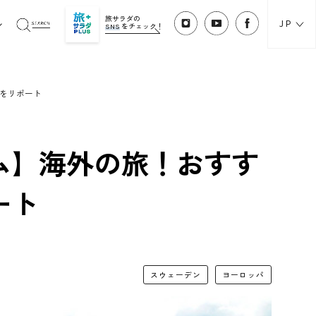
旅サラダの
JP
SNS
をチェック！
をリポート
ム】海外の旅！おすす
ート
スウェーデン
ヨーロッパ