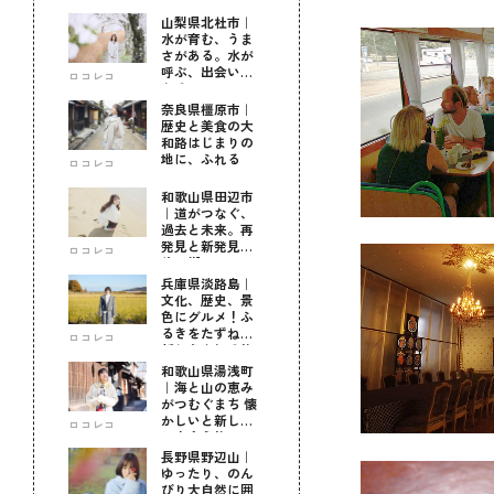
山梨県北杜市｜
水が育む、うま
さがある。水が
呼ぶ、出会いが
ロコレコ
ある。
奈良県橿原市｜
歴史と美食の大
和路はじまりの
地に、ふれる
ロコレコ
和歌山県田辺市
｜道がつなぐ、
過去と未来。再
発見と新発見の
ロコレコ
待つ街へ
兵庫県淡路島｜
文化、歴史、景
色にグルメ！ふ
るきをたずねて
ロコレコ
新しきを知る旅
和歌山県湯浅町
｜海と山の恵み
がつむぐまち 懐
かしいと新しい
ロコレコ
に出会う旅
長野県野辺山｜
ゆったり、のん
びり大自然に囲