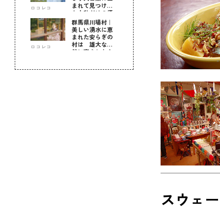
まれて見つけ
ロコレコ
た！私だけの優
しい自分時間
群馬県川場村｜
美しい湧水に恵
まれた安らぎの
村は 雄大な自
ロコレコ
然に育まれた心
のふるさと
スウェー