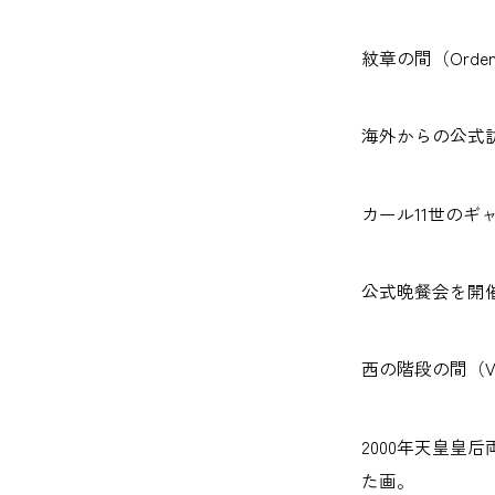
紋章の間（Ordens
海外からの公式
カール11世のギャラリー
公式晩餐会を開
西の階段の間（Väst
2000年天皇皇
た画。