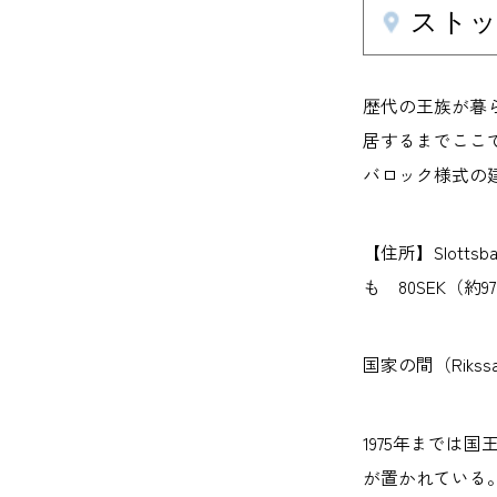
ストック
歴代の王族が暮ら
居するまでここで
バロック様式の
【住所】Slottsb
も 80SEK（約970
国家の間（Rikssa
1975年までは
が置かれている