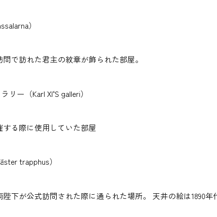
salarna）
訪問で訪れた君主の紋章が飾られた部屋。
（Karl XI‘S galleri）
催する際に使用していた部屋
er trapphus）
后両陛下が公式訪問された際に通られた場所。 天井の絵は189