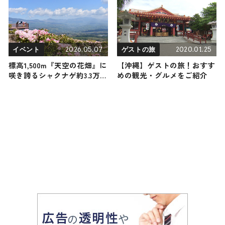
2026.05.07
2020.01.25
イベント
ゲストの旅
標高1,500m『天空の花畑』に
【沖縄】ゲストの旅！おすす
咲き誇るシャクナゲ約3.3万
めの観光・グルメをご紹介
本！「第23回浅間高原シャク
ナゲ園まつり」が5月8日から
開催 / 群馬県嬬恋村