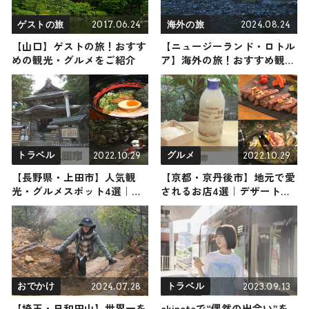
2017.06.24
2024.08.24
ゲストの旅
海外の旅
【山口】ゲストの旅！おすす
【ニュージーランド・ロトル
めの観光・グルメをご紹介
ア】海外の旅！おすすめ観光
スポットやグルメをリポート
2024年8月24日放送
2022.10.29
2022.10.29
トラベル
グルメ
【長野県・上田市】人気観
【京都・京丹後市】地元で愛
光・グルメスポット4選｜東
されるお店4選｜デザートか
京へのアクセスも抜群！上田
らご褒美メニューまでご紹介
市満喫プラン紹介
2024.07.28
2023.09.13
おでかけ
トラベル
【埼玉・日和田山】世界一を
ekinoteで“偶然の出会い”を