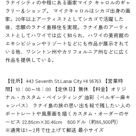
ラナイシティの中程にある画家マイク キャロルのギャ
ラリー＆ショップ。 マイクキャロルはシカゴ出身の画
家。20年以上アーティストとしてシカゴで活躍した
後、念願のラナイ島移住を実現。ラナイ島のアーティ
ストとしてハワイでは広く知られ、ハワイの美術館の
エキシビジョンやリゾートなどにも作品が展示されて
いる他、ワシントン州やカリフォルニア州などに広く
作品を提供している。
【住所】443 Seventh St.Lanai City HI 96763 【営業時
間】10：00～18：00 【定休日】無休 【料金】オリジ
ナル・カスタム・ペインティング 油彩（ベルギー麻キ
ャンバス） ラナイ島の旅の思い出を絵で残したい人の
ポートレートや風景画を描くカスタム・オーダーのサ
ービス 22.86cm×30.46cm 800ドル（約86,900円）
※通常は1～2月で仕上げて郵送 最小サイズ