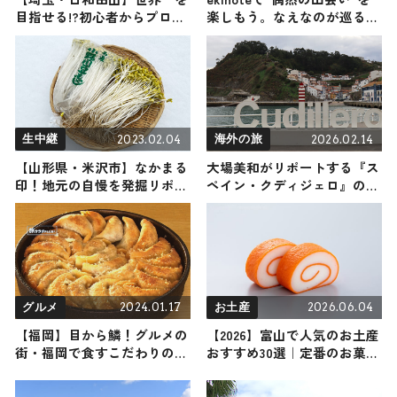
目指せる!?初心者からプロま
楽しもう。なえなのが巡る広
で楽しめる絶景低山（登山で
島電鉄の旅
頂きメシ！コラボ企画）
2023.02.04
2026.02.14
生中継
海外の旅
【山形県・米沢市】なかまる
大場美和がリポートする『ス
印！地元の自慢を発掘リポー
ペイン・クディジェロ』の
ト
旅！おすすめ観光スポットや
グルメを紹介 2026年2月14日
放送
2024.01.17
2026.06.04
グルメ
お土産
【福岡】目から鱗！グルメの
【2026】富山で人気のお土産
街・福岡で食すこだわりの逸
おすすめ30選｜定番のお菓子
品
から富山限定・おしゃれなお
土産・雑貨まで幅広く紹介