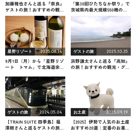
加藤雅也さんと巡る『奈良』
「第30回ひたちなか祭り」で
ゲストの旅！おすすめの観
茨城県内最大規模550機のド
光・グルメをご紹介 2025年3
ローンショー 8月17日に開催
月1日放送
2025.08.14
2025.10.25
星野リゾート
ゲストの旅
9月1日（月）から「星野リゾ
浜野謙太さんと巡る『高知』
ート トマム」で北海道余市
の旅！おすすめの観光・グル
町のぶどうを使ったトマム限
メをご紹介 2025年10月25日放
定ワインの提供をスタート
送
2024.05.04
2025.09.19
ゲストの旅
お土産
【TRAIN SUITE 四季島】福
【2025】伊勢で人気のお土産
澤朗さんと巡るゲストの旅！
おすすめ20選｜定番のお菓子
おすすめの観光・グルメをご
からおしゃれなお土産・ばら