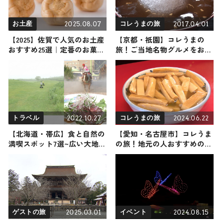
2025.08.07
2017.04.01
お土産
コレうまの旅
【2025】佐賀で人気のお土産
【京都・祇園】コレうまの
おすすめ25選｜定番のお菓子
旅！ご当地名物グルメをお届
からおしゃれなお土産・ばら
け
まき用まで幅広く紹介
2022.10.27
2024.06.22
トラベル
コレうまの旅
【北海道・帯広】食と自然の
【愛知・名古屋市】コレうま
満喫スポット7選~広い大地を
の旅！地元の人おすすめのご
くまなく楽しもう！〜
当地名物グルメ3選 2024年6
月22日放送
2025.03.01
2024.08.15
ゲストの旅
イベント