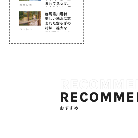
まれて見つけ
ロコレコ
た！私だけの優
しい自分時間
群馬県川場村｜
美しい湧水に恵
まれた安らぎの
村は 雄大な自
ロコレコ
然に育まれた心
のふるさと
RECOMME
おすすめ