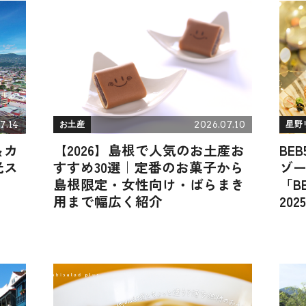
7.14
2026.07.10
お土産
星野
＆カ
【2026】島根で人気のお土産お
BE
光ス
すすめ30選｜定番のお菓子から
ゾー
島根限定・女性向け・ばらまき
「B
用まで幅広く紹介
20
屋