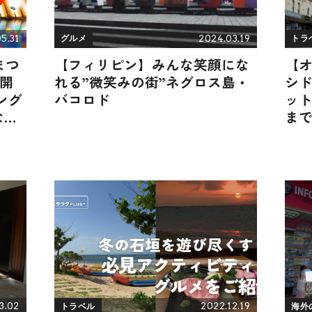
5.31
2024.03.19
グルメ
トラ
まつ
【フィリピン】みんな笑顔にな
【
」開
れる”微笑みの街”ネグロス島・
シ
ング
バコロド
ッ
など
ま
3.02
2022.12.19
トラベル
海外