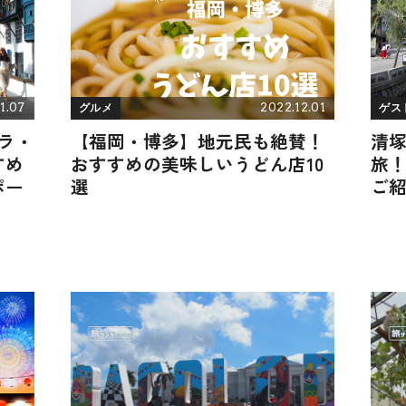
1.07
2022.12.01
グルメ
ゲス
ラ・
【福岡・博多】地元民も絶賛！
清
すめ
おすすめの美味しいうどん店10
旅
ポー
選
ご紹