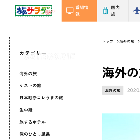
番組情
国内
報
旅
トップ
海外の旅
カテゴリー
海外の
海外の旅
ゲストの旅
2020
海外の旅
日本縦断コレうまの旅
生中継
旅するホテル
俺のひとっ風呂