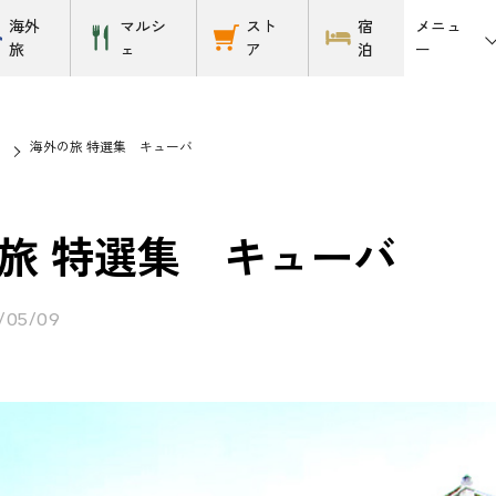
メニュ
海外
マルシ
スト
宿
ー
旅
ェ
ア
泊
海外の旅 特選集 キューバ
旅 特選集 キューバ
/05/09