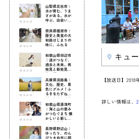
山梨県北杜市｜
水が育む、うま
さがある。水が
呼ぶ、出会いが
ロコレコ
ある。
奈良県橿原市｜
歴史と美食の大
和路はじまりの
地に、ふれる
ロコレコ
キュ
和歌山県田辺市
｜道がつなぐ、
過去と未来。再
発見と新発見の
ロコレコ
待つ街へ
【放送日】2018
兵庫県淡路島｜
文化、歴史、景
色にグルメ！ふ
るきをたずねて
ロコレコ
新しきを知る旅
詳しい情報は、
和歌山県湯浅町
｜海と山の恵み
がつむぐまち 懐
かしいと新しい
ロコレコ
に出会う旅
長野県野辺山｜
ゆったり、のん
びり大自然に囲