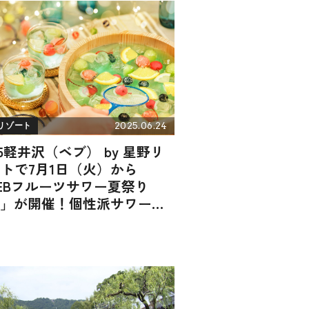
2025.06.24
リゾート
B5軽井沢（ベブ） by 星野リ
トで7月1日（火）から
EBフルーツサワー夏祭り
25」が開催！個性派サワーや
台で特別な夏祭り体験を