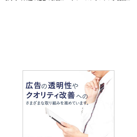
子・スイーツから女性向け・
夜にライブ配信 初のドロー
金沢でしか買えないお土産ま
ン1,000機による演出も
で紹介