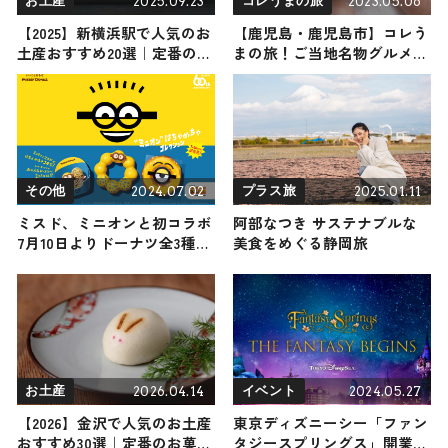
2025.09.23
2023.05.06
お土産
コレうまの旅
【2025】新横浜駅で人気のお
【鹿児島・鹿児島市】コレう
土産おすすめ20選｜定番のお
まの旅！ご当地名物グルメを
菓子からおしゃれなお土産・
お届け
ばらまき用まで幅広く紹介
2024.07.02
2025.01.11
その他
プラス旅
ミスド、ミニオンと初コラボ
阿部なつき サステナブルな
7月10日よりドーナツ全3種類
美食をめぐる静岡旅
登場
2026.04.14
2024.05.27
お土産
イベント
【2026】金沢で人気のお土産
東京ディズニーシー「ファン
おすすめ30選｜定番のお菓
タジースプリングス」開業前