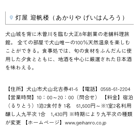
灯屋 迎帆楼（あかりや げいはんろう）
犬山城を背に木曽川を臨む大正8年創業の老舗料理旅
館。 全ての部屋で犬山唯一の100％天然温泉を楽しむ
ことができる。食事処では、旬の食材をふんだんに使
用した夕食とともに、地酒を中心に厳選された日本酒
を味わえる。
【住所】犬山市犬山北古券41-6 【電話】0568-61-2204
【営業時間】10：00～20：00（問合せ） 【料金】宿泊
（るりとう）1泊2食付き 1名 61,600円～※1室2名利用
醸し人九平次 1合 1,430円 ※時期により九平次の種類
が変更 【ホームページ】www.geihanro.co.jp