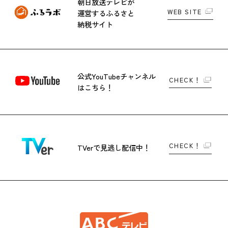
朝日放送テレビが
WEB SITE
運営する
ふるさと
納税サイト
公式YouTubeチャンネル
CHECK！
はこちら！
CHECK！
TVerで
見逃し配信中！