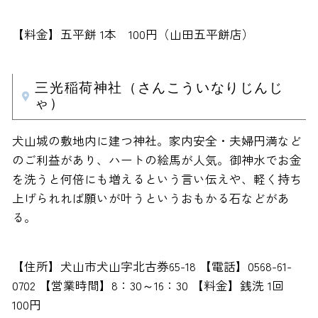
【料金】五平餅 1本 100円（山田五平餅店）
三光稲荷神社（さんこういなりじんじ
ゃ）
犬山城の敷地内に建つ神社。家内安全・夫婦円満など
のご利益があり、ハートの絵馬が人気。御神水でお金
を洗うと何倍にも増えるという言い伝えや、軽く持ち
上げられれば願いが叶うというおもかる石などがあ
る。
【住所】犬山市犬山字北古券65-18 【電話】0568-61-
0702 【営業時間】8：30～16：30 【料金】銭洗 1回
100円