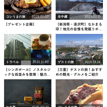
2023.01.07
2023.02.11
コレうまの旅
生中継
【プレゼント企画】
【新潟県・湯沢町】なかまる
印！地元の自慢を発掘リポー
ト
2022.11.07
2016.12.24
トラベル
ゲストの旅
【シンガポール】ノスタルジ
【三重】ゲストの旅！おすす
ックな街並みを散策｜魅力満
めの観光・グルメをご紹介
載のシンガポールの穴場6選