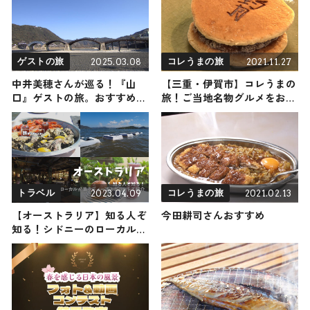
2025.03.08
2021.11.27
ゲストの旅
コレうまの旅
中井美穂さんが巡る！『山
【三重・伊賀市】コレうまの
口』ゲストの旅。おすすめの
旅！ご当地名物グルメをお届
観光・グルメをご紹介 2025
け
年3月8日放送
2023.04.09
2021.02.13
トラベル
コレうまの旅
【オーストラリア】知る人ぞ
今田耕司さんおすすめ
知る！シドニーのローカルが
集うディープスポットをご紹
介