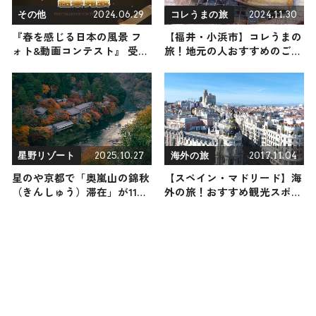
2024.06.29
2024.11.30
その他
コレうまの旅
『春を感じる日本の風景 フ
【福井・小浜市】コレうまの
ォト&動画コンテスト』 受賞
旅！地元の人おすすめのご当
作品発表
地名物グルメ5選 2024年11月
30日放送
2025.10.27
2017.11.04
星野リゾート
海外の旅
星のや京都で「奥嵐山の錦秋
【スペイン・マドリード】海
（きんしゅう）滞在」が11月
外の旅！おすすめ観光スポッ
8日からスタート！ 3つの特
トやグルメをリポート
等席を独占し、秋の京都を堪
能する贅沢な旅