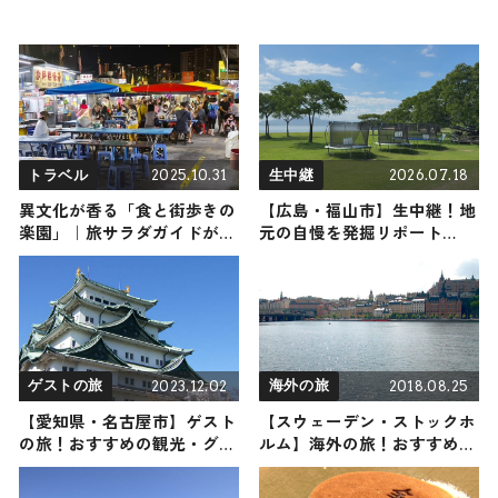
2025.10.31
2026.07.18
トラベル
生中継
異文化が香る「食と街歩きの
【広島・福山市】生中継！地
楽園」｜旅サラダガイドが選
元の自慢を発掘リポート
ぶマレーシア・ペナンのおす
2026年7月18日放送
すめ3選
2023.12.02
2018.08.25
ゲストの旅
海外の旅
【愛知県・名古屋市】ゲスト
【スウェーデン・ストックホ
の旅！おすすめの観光・グル
ルム】海外の旅！おすすめ観
メをご紹介
光スポットやグルメをリポー
ト