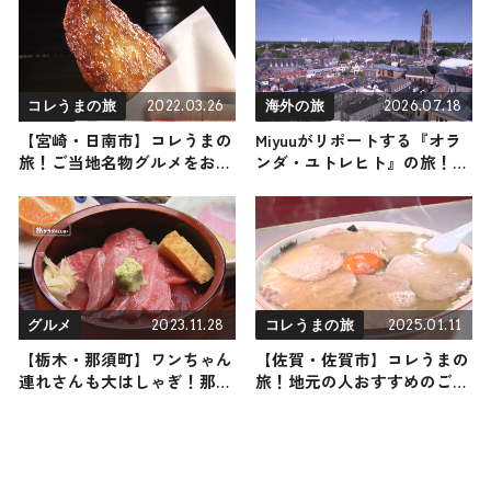
2022.03.26
2026.07.18
コレうまの旅
海外の旅
【宮崎・日南市】コレうまの
Miyuuがリポートする『オラ
旅！ご当地名物グルメをお届
ンダ・ユトレヒト』の旅！お
け
すすめ観光スポットやグルメ
を紹介 2026年7月18日放送
2023.11.28
2025.01.11
グルメ
コレうまの旅
【栃木・那須町】ワンちゃん
【佐賀・佐賀市】コレうまの
連れさんも大はしゃぎ！那須
旅！地元の人おすすめのご当
町の家族で楽しめるおすすめ
地名物グルメ3選 2025年1月11
レジャーとグルメスポット
日放送