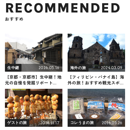
RECOMMENDED
おすすめ
2026.05.16
2024.03.09
生中継
海外の旅
【京都・京都市】生中継！地
【フィリピン・パナイ島】海
元の自慢を発掘リポート
外の旅！おすすめ観光スポッ
2026年5月16日放送
トやグルメをリポート
2018.11.17
2016.03.26
ゲストの旅
コレうまの旅