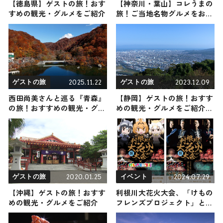
【徳島県】ゲストの旅！おす
【神奈川・葉山】コレうまの
すめの観光・グルメをご紹介
旅！ご当地名物グルメをお届
け
2025.11.22
2023.12.09
ゲストの旅
ゲストの旅
西田尚美さんと巡る『青森』
【静岡】ゲストの旅！おすす
の旅！おすすめの観光・グル
めの観光・グルメをご紹介
メをご紹介 2025年11月22日放
2023年12月9日放送
送
2020.01.25
2024.07.29
ゲストの旅
イベント
【沖縄】ゲストの旅！おすす
利根川大花火大会、「けもの
めの観光・グルメをご紹介
フレンズプロジェクト」とコ
ラボ 3万発打ち上げ