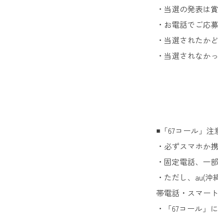
・当選の発表は
・お電話でご応
・当選されたか
・当選されなか
◾️「67コール」
・必ずスマホか携帯
・固定電話、一
・ただし、au(沖
帯電話・スマー
・「67コール」