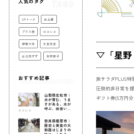
人気のタグ
SPトーク
お土産
プラス旅
ロコレコ
伊原六花
大友花恋
▽「星野
山之内すず
矢吹奈子
おすすめ記事
旅サラダPLUS
圧倒的非日常を
山梨県北杜市｜
ギフト券(5万円
水が育む、うま
さがある。水が
呼ぶ、出会いが
ロコレコ
ある。
奈良県橿原市｜
歴史と美食の大
和路はじまりの