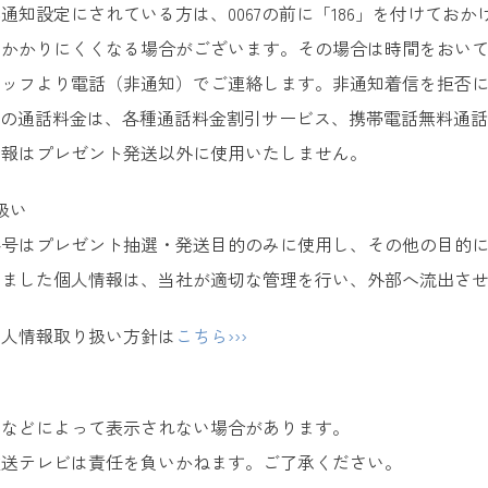
通知設定にされている方は、0067の前に「186」を付けておか
てかかりにくくなる場合がございます。その場合は時間をおい
タッフより電話（非通知）でご連絡します。非通知着信を拒否
への通話料金は、各種通話料金割引サービス、携帯電話無料通
情報はプレゼント発送以外に使用いたしません。
扱い
番号はプレゼント抽選・発送目的のみに使用し、その他の目的
きました個人情報は、当社が適切な管理を行い、外部へ流出さ
個人情報取り扱い方針は
こちら›››
良などによって表示されない場合があります。
放送テレビは責任を負いかねます。ご了承ください。