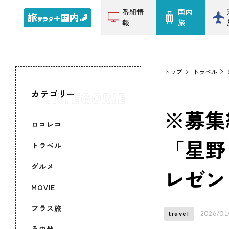
番組情
国内
報
旅
トップ
トラベル
カテゴリー
※募集
ロコレコ
「星野
トラベル
グルメ
レゼン
MOVIE
プラス旅
2026/01
travel