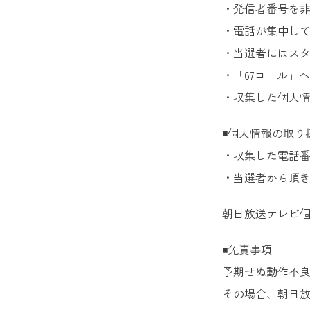
・発信者番号を非
・電話が集中し
・当選者にはス
・「67コール」
・収集した個人
◾️個人情報の取り
・収集した電話
・当選者から頂
朝日放送テレビ
◾️免責事項
予期せぬ動作不
その場合、朝日