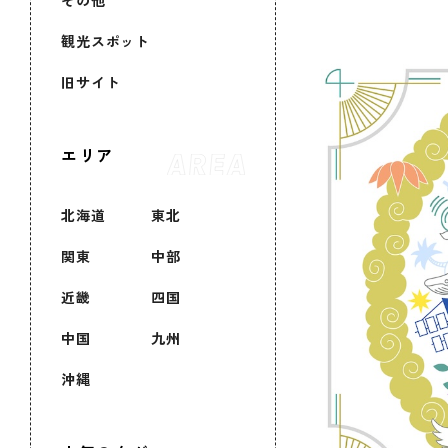
その他
観光スポット
旧サイト
エリア
北海道
東北
関東
中部
近畿
四国
中国
九州
沖縄