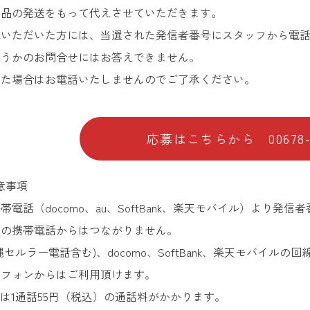
賞品の発送をもって代えさせていただきます。
募いただいた方には、当選された発信者番号にスタッフから電
どうかのお問合せにはお答えできません。
った場合はお電話いたしませんのでご了承ください。
応募はこちらから 00678-0
注意事項
電話（docomo、au、SoftBank、楽天モバイル）より発
部の携帯電話からはつながりません。
縄セルラー電話含む)、docomo、SoftBank、楽天モバイ
トフォンからはご利用頂けます。
には1通話55円（税込）の通話料がかかります。