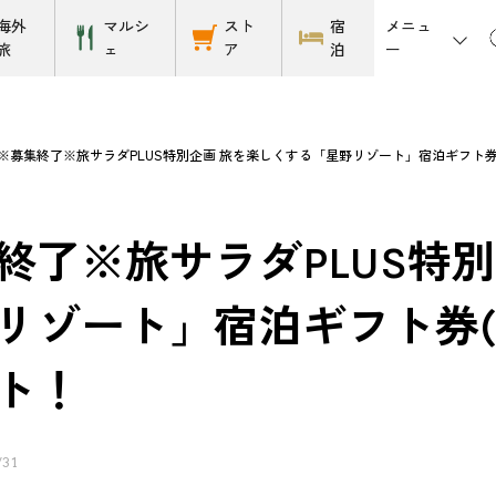
メニュ
海外
マルシ
スト
宿
ー
旅
ェ
ア
泊
※募集終了※旅サラダPLUS特別企画 旅を楽しくする「星野リゾート」宿泊ギフト券
終了※旅サラダPLUS特
リゾート」宿泊ギフト券(
ト！
/31