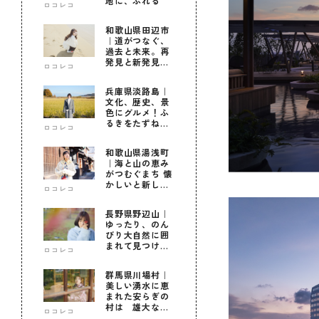
地に、ふれる
ロコレコ
和歌山県田辺市
｜道がつなぐ、
過去と未来。再
発見と新発見の
ロコレコ
待つ街へ
兵庫県淡路島｜
文化、歴史、景
色にグルメ！ふ
るきをたずねて
ロコレコ
新しきを知る旅
和歌山県湯浅町
｜海と山の恵み
がつむぐまち 懐
かしいと新しい
ロコレコ
に出会う旅
長野県野辺山｜
ゆったり、のん
びり大自然に囲
まれて見つけ
ロコレコ
た！私だけの優
しい自分時間
群馬県川場村｜
美しい湧水に恵
まれた安らぎの
村は 雄大な自
ロコレコ
然に育まれた心