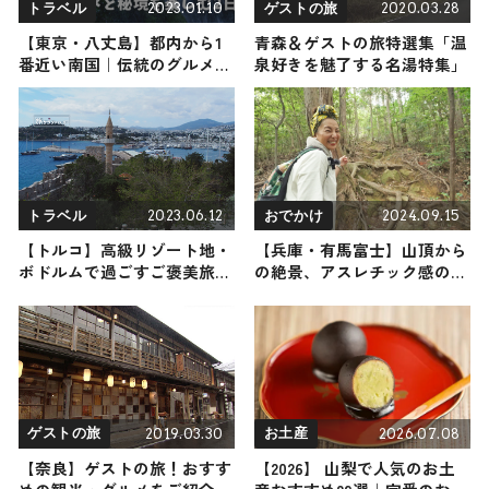
2023.01.10
2020.03.28
トラベル
ゲストの旅
【東京・八丈島】都内から1
青森＆ゲストの旅特選集「温
番近い南国｜伝統のグルメと
泉好きを魅了する名湯特集」
秘境を楽しむ2日間
2023.06.12
2024.09.15
トラベル
おでかけ
【トルコ】高級リゾート地・
【兵庫・有馬富士】山頂から
ボドルムで過ごすご褒美旅~
の絶景、アスレチック感のあ
ターコイズブルーのエーゲ海
る砦など、子どもと楽しめる
と白い家の町並み~
人気の低山に三船美佳さんが
登頂！（登山で頂きメシ！コ
ラボ企画）
2019.03.30
2026.07.08
ゲストの旅
お土産
【奈良】ゲストの旅！おすす
【2026】 山梨で人気のお土