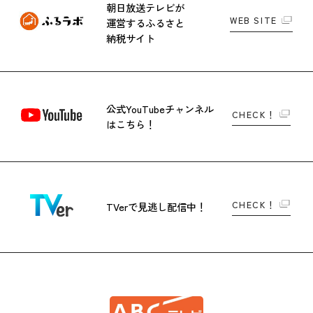
朝日放送テレビが
WEB SITE
運営する
ふるさと
納税サイト
公式YouTubeチャンネル
CHECK！
はこちら！
CHECK！
TVerで
見逃し配信中！