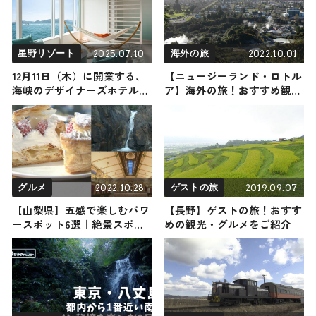
2025.07.10
2022.10.01
星野リゾート
海外の旅
12月11日（木）に開業する、
【ニュージーランド・ロトル
海峡のデザイナーズホテル
ア】海外の旅！おすすめ観光
「リゾナーレ下関」が予約受
スポットやグルメをリポート
付をスタート！
2022.10.28
2019.09.07
グルメ
ゲストの旅
【山梨県】五感で楽しむパワ
【長野】ゲストの旅！おすす
ースポット6選｜絶景スポッ
めの観光・グルメをご紹介
トと絶品スイーツをご紹介