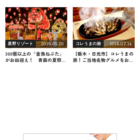
の観光・グルメをご紹介
2021年8月14日放送
2024年5月25日放送
2025.05.20
2018.07.14
星野リゾート
コレうまの旅
300個以上の「金魚ねぷた」
【栃木・日光市】コレうまの
がお出迎え！ 青森の夏祭り
旅！ご当地名物グルメをお届
を満喫する「星野リゾート
け
青森屋」の「しがっこ金魚ま
つり」