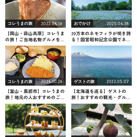
2022.04.16
2025.04.28
コレうまの旅
おでかけ
【岡山・蒜山高原】コレうま
20万本のネモフィラが咲き誇
の旅！ご当地名物グルメをお
る！国営昭和記念公園でネモ
届け
フィラが見頃に
2024.10.26
2022.05.07
コレうまの旅
ゲストの旅
【富山・黒部市】コレうまの
【北海道を巡る】ゲストの
旅！地元の人おすすめのご当
旅！おすすめの観光・グルメ
地名物グルメ3選 2024年10月
をご紹介 2022年5月7日放送
26日放送