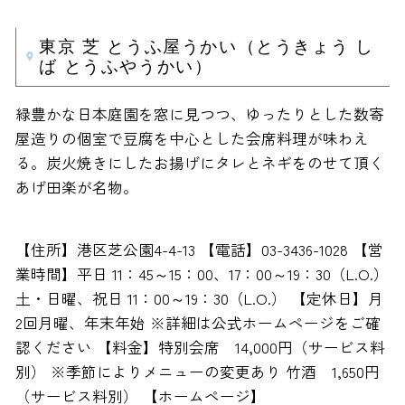
東京 芝 とうふ屋うかい（とうきょう し
ば とうふやうかい）
緑豊かな日本庭園を窓に見つつ、ゆったりとした数寄
屋造りの個室で豆腐を中心とした会席料理が味わえ
る。炭火焼きにしたお揚げにタレとネギをのせて頂く
あげ田楽が名物。
【住所】港区芝公園4-4-13 【電話】03-3436-1028 【営
業時間】平日 11：45～15：00、17：00～19：30（L.O.）
土・日曜、祝日 11：00～19：30（L.O.） 【定休日】月
2回月曜、年末年始 ※詳細は公式ホームページをご確
認ください 【料金】特別会席 14,000円（サービス料
別） ※季節によりメニューの変更あり 竹酒 1,650円
（サービス料別） 【ホームページ】