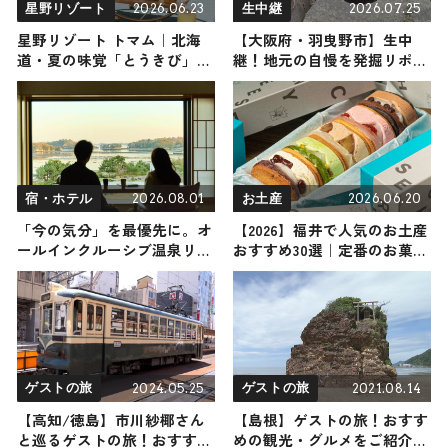
2026.06.23
2026.07.25
星野リゾート
生中継
星野リゾート トマム｜北海
【大阪府・羽曳野市】生中
道・夏の味覚「とうきび」が
継！地元の自慢を発掘リポー
主役の『とうきびアフタヌー
ト 2026年7月25日放送
ンティー』が初開催！ファン
なら絶対見逃せない とうき
び尽くしの旅
2026.08.01
2026.06.20
宿・ホテル
お土産
「今の気分」を最優先に。オ
【2026】福井で人気のお土産
ールインクルーシブ温泉リゾ
おすすめ30選｜定番のお菓子
ート「松島一の坊」で過ごす
から福井限定、おしゃれなお
自由という贅沢を味わい尽く
土産・雑貨まで幅広く紹介
す一泊二日のリトリート
2024.05.25
2021.08.14
ゲストの旅
ゲストの旅
【高知/徳島】市川紗椰さん
【島根】ゲストの旅！おすす
と巡るゲストの旅！おすすめ
めの観光・グルメをご紹介