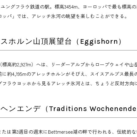
したユングフラウ鉄道の駅。標高3454m、ヨーロッパで最も標
ロッパ」では、アレッチ氷河の眺望を楽しむことができる。
スホルン山頂展望台（Eggishorn）
（標高約2,927m）へは、リーダーアルプからロープウェイや
に約4,195mのアレッチホルンがそびえ、スイスアルプス最長
グフラウヨッホから見るアレッチ氷河とは、ちょうど反対方向
ンエンデ（Traditions Wochenend
たは第3週目の週末にBettmersee湖の畔で行われる、伝統的な祭