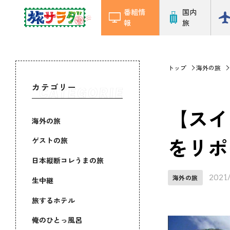
番組情
国内
報
旅
トップ
海外の旅
カテゴリー
【スイ
海外の旅
をリポ
ゲストの旅
日本縦断コレうまの旅
2021
海外の旅
生中継
旅するホテル
俺のひとっ風呂