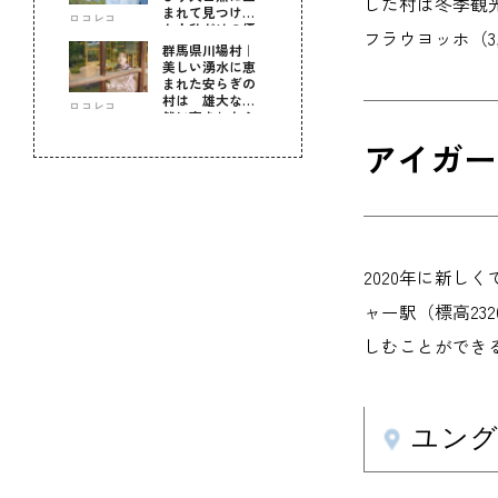
した村は冬季観
まれて見つけ
ロコレコ
た！私だけの優
フラウヨッホ（3
しい自分時間
群馬県川場村｜
美しい湧水に恵
まれた安らぎの
村は 雄大な自
ロコレコ
然に育まれた心
のふるさと
アイガー・
2020年に新
ャー駅（標高23
しむことができる
ユングフ