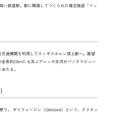
高の高い鉄道駅。駅に隣接してつくられた複合施設「トッ
山岳交通機関を利用してエッギスホルン頂上駅へ。展望
の全長約23kmにも及ぶアレッチ氷河がパノラマビュー
にあたる。
e）
り。 ギリフェージン（Gilihüsine）という、クリケッ