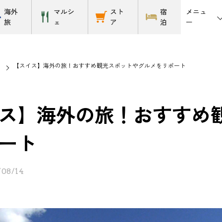
メニュ
海外
マルシ
スト
宿
ー
旅
ェ
ア
泊
【スイス】海外の旅！おすすめ観光スポットやグルメをリポート
ス】海外の旅！おすすめ
ート
/08/14