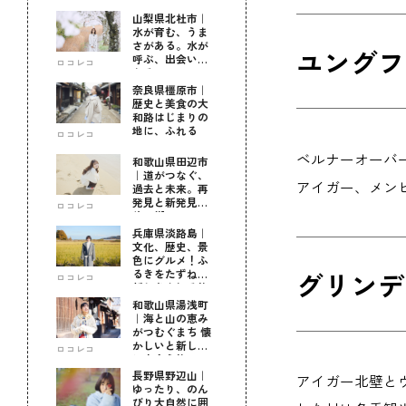
山梨県北杜市｜
水が育む、うま
さがある。水が
ユングフラ
呼ぶ、出会いが
ロコレコ
ある。
奈良県橿原市｜
歴史と美食の大
和路はじまりの
地に、ふれる
ロコレコ
ベルナーオーバ
和歌山県田辺市
｜道がつなぐ、
アイガー、メン
過去と未来。再
発見と新発見の
ロコレコ
待つ街へ
兵庫県淡路島｜
文化、歴史、景
色にグルメ！ふ
グリンデル
るきをたずねて
ロコレコ
新しきを知る旅
和歌山県湯浅町
｜海と山の恵み
がつむぐまち 懐
かしいと新しい
ロコレコ
に出会う旅
長野県野辺山｜
アイガー北壁と
ゆったり、のん
びり大自然に囲