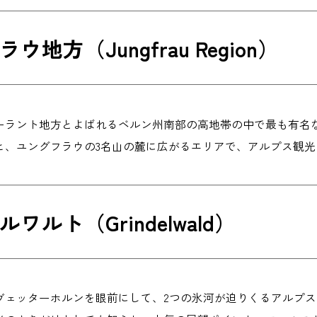
ウ地方（Jungfrau Region）
ーラント地方とよばれるベルン州南部の高地帯の中で最も有名な
ヒ、ユングフラウの3名山の麓に広がるエリアで、アルプス観
ワルト（Grindelwald）
ヴェッターホルンを眼前にして、2つの氷河が迫りくるアルプ