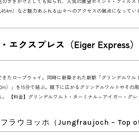
光のさきがけとしても知られ、人気の展望ポイント・フィルスト（
,454m）など魅力あふれる山々へのアクセスの拠点になってい
エクスプレス（Eiger Express）
しくできたロープウェイ。同時に新築された新駅「グリンデルワ
20m）」を15分で結ぶ。眼下に広がるグリンデルワルトやそ
。 【料金】グリンデルワルト・ターミナル～アイガー・グレッチャ
ラウヨッホ（Jungfraujoch – Top of