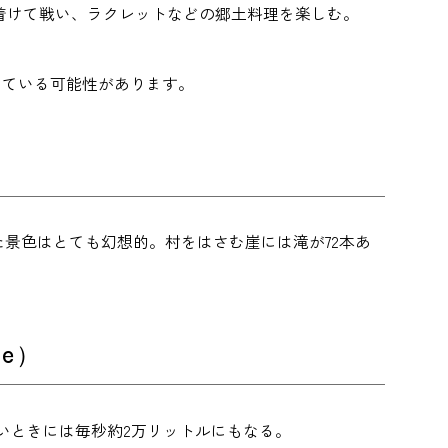
着けて戦い、ラクレットなどの郷土料理を楽しむ。
変わっている可能性があります。
た景色はとても幻想的。村をはさむ崖には滝が72本あ
le）
いときには毎秒約2万リットルにもなる。