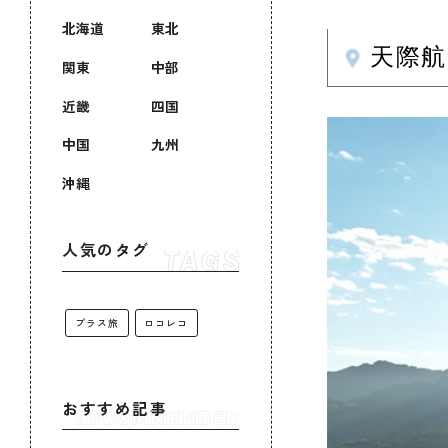
北海道
東北
天際
関東
中部
近畿
四国
中国
九州
沖縄
人気のタグ
プラス旅
ロコレコ
おすすめ記事