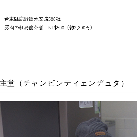
台東縣鹿野郷永安路588號
豚肉の紅烏龍茶煮 NT$500（約2,300円）
天主堂（チャンビンティェンヂュタ）