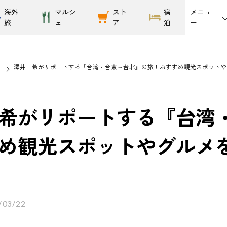
メニュ
海外
マルシ
スト
宿
ー
旅
ェ
ア
泊
澤井一希がリポートする『台湾・台東～台北』の旅！おすすめ観光スポットやグルメ
希がリポートする『台湾
め観光スポットやグルメを紹介
/03/22