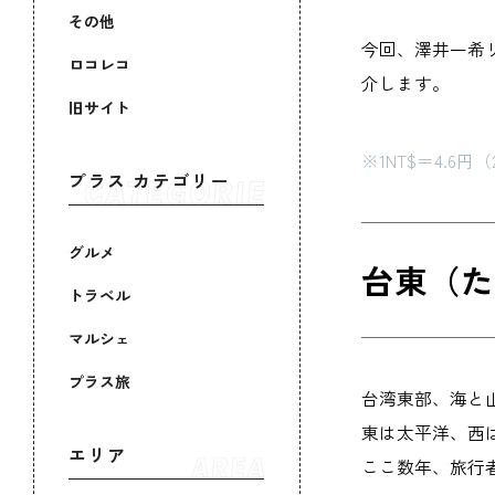
その他
今回、澤井一希
ロコレコ
介します。
旧サイト
※1NT$＝4.6円
プラス カテゴリー
グルメ
台東（た
トラベル
マルシェ
プラス旅
台湾東部、海と
東は太平洋、西
エリア
ここ数年、旅行