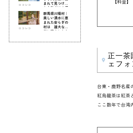
【料金】
まれて見つけ
ロコレコ
た！私だけの優
しい自分時間
群馬県川場村｜
美しい湧水に恵
まれた安らぎの
村は 雄大な自
ロコレコ
然に育まれた心
のふるさと
正一茶
ェフォ
台東・鹿野名産
紅烏龍茶は紅茶
ここ数年で台湾