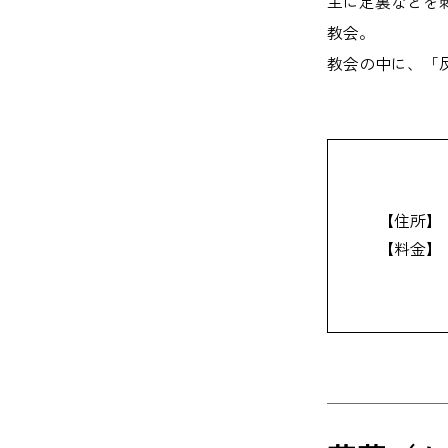
主に足裏などを
教会。
教会の中に、「
【住所】
【料金】