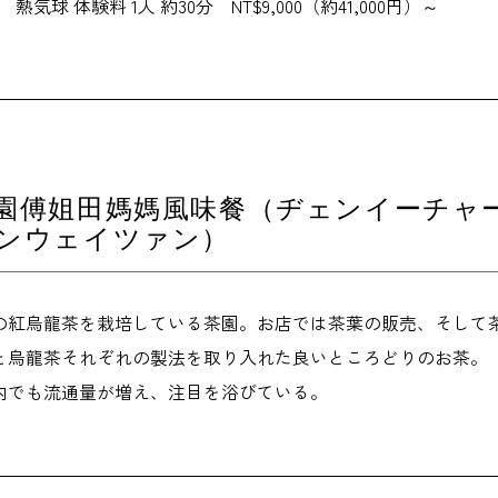
熱気球 体験料 1人 約30分 NT$9,000（約41,000円）～
園傅姐田媽媽風味餐（ヂェンイーチャ
ンウェイツァン）
の紅烏龍茶を栽培している茶園。お店では茶葉の販売、そして
と烏龍茶それぞれの製法を取り入れた良いところどりのお茶。
内でも流通量が増え、注目を浴びている。