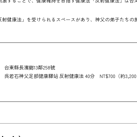
刺激することで、健康維持を目指す健康法「反射健康法」は台
反射健康法」を受けられるスペースがあり、神父の弟子たちの
台東縣長濱鄉13鄰258號
呉若石神父足部健康驛站 反射健康法 40分 NT$700（約3,20