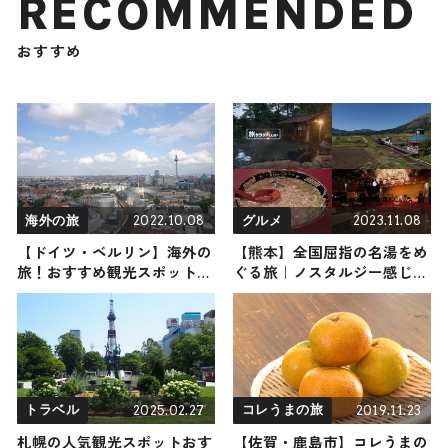
RECOMMENDED
おすすめ
2022.10.08
2023.11.08
海外の旅
グルメ
【ドイツ・ベルリン】海外の
【熊本】全国屈指の名湯をめ
旅！おすすめ観光スポットや
ぐる旅｜ノスタルジー感じる
グルメをリポート
公衆浴場・キャバレー・大人
気ラーメンなど
2025.02.27
2019.11.23
トラベル
コレうまの旅
札幌の人気観光スポットおす
【佐賀・鹿島市】コレうまの