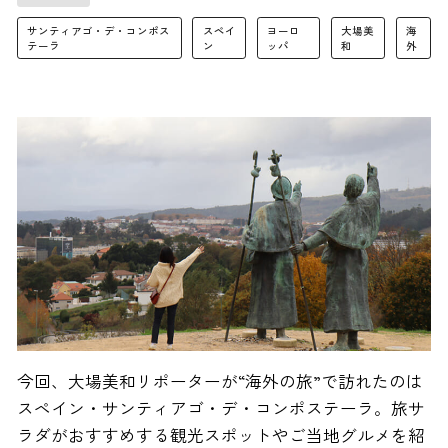
サンティアゴ・デ・コンポス
スペイ
ヨーロ
大場美
海
テーラ
ン
ッパ
和
外
今回、大場美和リポーターが“海外の旅”で訪れたのは
スペイン・サンティアゴ・デ・コンポステーラ。旅サ
ラダがおすすめする観光スポットやご当地グルメを紹