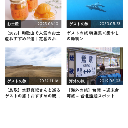
2025.06.10
2020.05.23
お土産
ゲストの旅
【2025】和歌山で人気のお土
ゲストの旅 特選集＜癒やし
産おすすめ25選｜定番のお菓
の動物＞
子からおしゃれなお土産・ば
らまき用まで幅広く紹介
2024.11.16
2019.08.03
ゲストの旅
海外の旅
【鳥取】水野真紀さんと巡る
【海外の旅】台湾 ～週末台
ゲストの旅！おすすめの観
湾旅～ 台北話題スポット
光・グルメをご紹介 2024年11
月16日放送