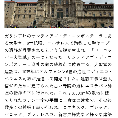
ガリシア州のサンティアゴ・デ・コンポステーラにあ
る大聖堂。9世紀頃、エルサレムで殉教した聖ヤコブ
の遺骸が埋葬されたという伝説が生まれ、「ヨーロッ
パ三大聖地」の一つとなった。サンティアゴ・デ・コ
ンポステーラ巡礼の道の終着点に位置する。大聖堂の
建設は、1075年にアルフォンソ6世の治世にディエゴ・
ペラエス司教が推進して開始された。建設工事は聖人
信仰のために建てられた古い寺院の跡にエステバン師
匠の指揮の下に行われた。これは8,300m
の敷地に建
2
てられたラテン十字の平面に三身廊の建物で、その後
数多くの拡張工事が行われ、ロマネスク、ゴシック、
バロック、プラテレスコ、新古典様式など様々な建築