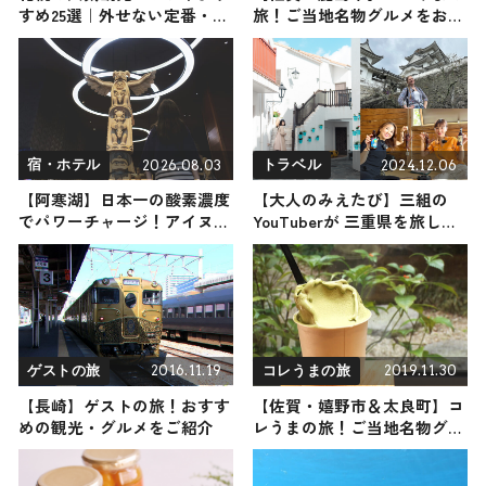
すめ25選｜外せない定番・名
旅！ご当地名物グルメをお届
所から穴場まで見どころ満載
け
の観光地を紹介
2026.08.03
2024.12.06
宿・ホテル
トラベル
【阿寒湖】日本一の酸素濃度
【大人のみえたび】三組の
でパワーチャージ！アイヌの
YouTuberが 三重県を旅して
文化と圧倒的な湯量の絶景温
知られざる三重の魅力をお届
泉に満たされる「あかん遊久
け《PR》
の里 鶴雅」へ
2016.11.19
2019.11.30
ゲストの旅
コレうまの旅
【長崎】ゲストの旅！おすす
【佐賀・嬉野市＆太良町】コ
めの観光・グルメをご紹介
レうまの旅！ご当地名物グル
メをお届け