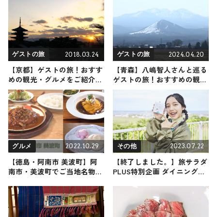
2018.03.24
2024.04.20
ゲストの旅
ゲストの旅
【京都】ゲストの旅！おすす
【青森】八嶋智人さんと巡る
めの観光・グルメをご紹介
ゲストの旅！おすすめの観
2018/03/24放送
光・グルメをご紹介 2024年4
月20日放送
2022.10.29
2023.07.22
グルメ
その他
【徳島・阿南市 美波町】阿
【終了しました。】旅サラダ
南市・美波町でご当地名物が
PLUS特別企画 ダイニングカ
味わえるおすすめスポット４
フェ クアトロよりプレゼン
選
トが当たる！抽選で5名様に
「紋別アヒージョ」の缶詰3
個入りセットをプレゼント！