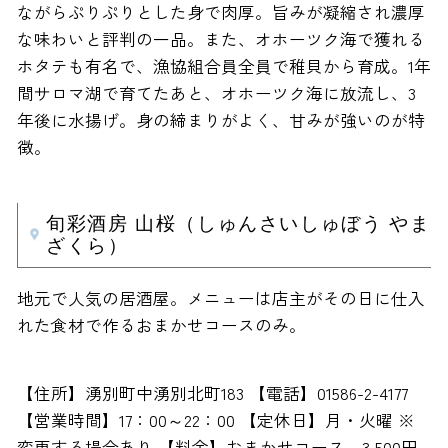
ながらぷりぷりとした身で肉厚。旨みが凝縮され濃厚
な味わいと評判の一品。また、オホーツク海で獲れる
ホタテも有名で、漁協組合員全員で稚貝から育成。1年
間サロマ湖で育てたあと、オホーツク海に放流し、3
年後に水揚げ。身の締まりがよく、甘みが強いのが特
徴。
旬彩酒房 山桜（しゅんさいしゅぼう やま
ざくら）
地元で人気の居酒屋。メニューは店主がその日に仕入
れた食材で作るおまかせコースのみ。
【住所】湧別町中湧別北町183 【電話】01586-2-4177
【営業時間】17：00～22：00 【定休日】月・火曜 ※
変更する場合あり 【料金】おまかせコース 3,500円