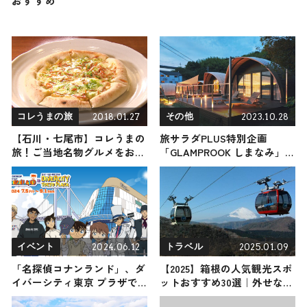
おすすめ
2018.01.27
2023.10.28
コレうまの旅
その他
【石川・七尾市】コレうまの
旅サラダPLUS特別企画
旅！ご当地名物グルメをお届
「GLAMPROOK しまなみ」
け
一泊二日“オールインクルー
シブプラン”が当たる！
2024.06.12
2025.01.09
イベント
トラベル
「名探偵コナンランド」、ダ
【2025】箱根の人気観光スポ
イバーシティ東京 プラザで
ットおすすめ30選｜外せない
開催 新コンテンツも多数登
定番・名所から穴場まで見ど