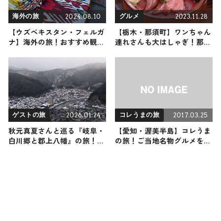
2024.08.10
2023.11.28
海外の旅
グルメ
【ウズベキスタン・フェルガ
【栃木・那須町】ワンちゃん
ナ】海外の旅！おすすめ観光
連れさんも大はしゃぎ！那須
スポットやグルメをリポート
町の家族で楽しめるおすすめ
2024年8月10日放送
レジャーとグルメスポット
2026.01.24
2017.03.25
ゲストの旅
コレうまの旅
秋元真夏さんと巡る『岐阜・
【愛知・渥美半島】コレうま
白川郷と郡上八幡』の旅！お
の旅！ご当地名物グルメをお
すすめの観光・グルメをご紹
届け
介 2026年1月24日放送