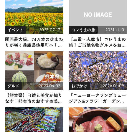
場
ころ満載の観光地を紹介
2025.07.17
2021.11.13
イベント
コレうまの旅
関西最大級、74万本のひまわ
【三重・志摩市】コレうまの
りが咲く兵庫県佐用町へ！7
旅！ご当地名物グルメをお届
月19日（土）から「佐用町南
け
光ひまわり祭り2025」開催
2023.04.02
2026.01.09
グルメ
おでかけ
【熊本県】自然と美食が織り
『ニューヨークランプミュー
なす｜熊本市のおすすめ美味
ジアム&フラワーガーデン』
しいもん4選
で例年より早く寒桜が見頃を
迎えています！ 伊豆・城ヶ
崎海岸で春の足音を感じよう
♪