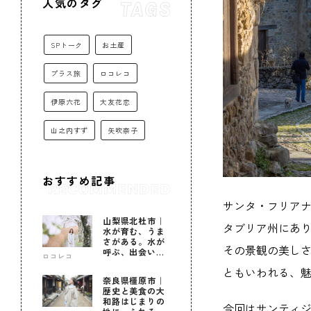
人気のタグ
SPトーク
お土産
プラス旅
ロコレコ
伊原六花
大友花恋
山之内すず
矢吹奈子
おすすめ記事
サンタ・フリア
山梨県北杜市｜
タブリア州にあり
水が育む、うま
さがある。水が
その景観の美し
呼ぶ、出会いが
ロコレコ
ある。
ともいわれる、
奈良県橿原市｜
歴史と美食の大
和路はじまりの
今回はサンティ