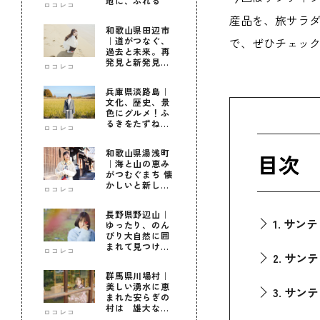
地に、ふれる
ロコレコ
産品を、旅サラ
和歌山県田辺市
で、ぜひチェッ
｜道がつなぐ、
過去と未来。再
発見と新発見の
ロコレコ
待つ街へ
兵庫県淡路島｜
文化、歴史、景
色にグルメ！ふ
るきをたずねて
ロコレコ
新しきを知る旅
和歌山県湯浅町
目次
｜海と山の恵み
がつむぐまち 懐
かしいと新しい
ロコレコ
に出会う旅
長野県野辺山｜
1. サン
ゆったり、のん
びり大自然に囲
まれて見つけ
ロコレコ
2. サン
た！私だけの優
しい自分時間
群馬県川場村｜
美しい湧水に恵
3. サ
まれた安らぎの
村は 雄大な自
ロコレコ
然に育まれた心