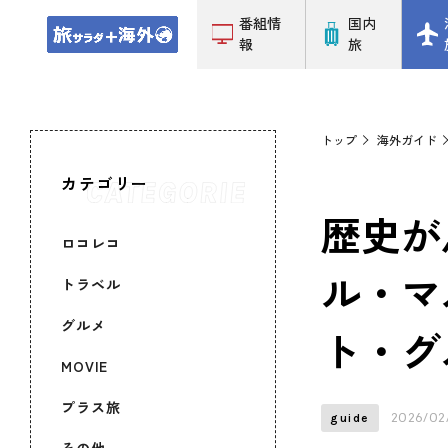
番組情
国内
報
旅
トップ
海外ガイド
カテゴリー
歴史が
ロコレコ
ル・マ
トラベル
グルメ
ト・グ
MOVIE
プラス旅
2026/02
guide