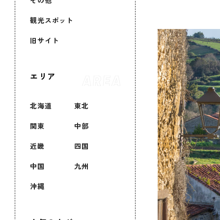
その他
観光スポット
旧サイト
エリア
北海道
東北
関東
中部
近畿
四国
中国
九州
沖縄