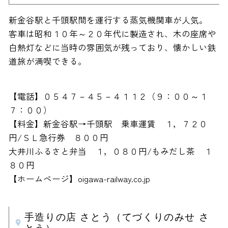
新金谷駅と千頭駅間を運行する蒸気機関車が人気。
客車は昭和１０年～２０年代に製造され、木の座席や
白熱灯などに当時の雰囲気が残っており、懐かしい鉄
道旅が満喫できる。
【電話】０５４７－４５－４１１２（９：００～１
７：００）
【料金】新金谷駅→千頭駅 乗車運賃 １，７２０
円/ＳＬ急行券 ８００円
大井川ふるさと弁当 １，０８０円/もみだし茶 １
８０円
【ホームページ】oigawa-railway.co.jp
手造りの店 さとう（てづくりのみせ さ