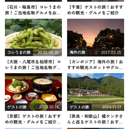
【石川・輪島市】コレうまの
【千葉】ゲストの旅！おすす
旅！ご当地名物グルメをお届
めの観光・グルメをご紹介
け
2020.08.01
2017.02.25
コレうまの旅
海外の旅
【大阪・八尾市＆柏原市】コ
【カンボジア】海外の旅！お
レうまの旅！ご当地名物グル
すすめ観光スポットやグルメ
メをお届け
をリポート
2023.10.14
2024.11.23
ゲストの旅
ゲストの旅
【京都】ゲストの旅！おすす
【奈良・和歌山】橘ケンチさ
めの観光・グルメをご紹介
んと巡るゲストの旅！おすす
2023年10月14日放送
めの観光・グルメをご紹介