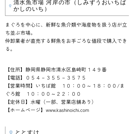
清水魚市場 河岸の市（しみずうおいちば
かしのいち）
まぐろを中心に、新鮮な魚介類や海産物を扱う店が立
ち並ぶ市場。
仲卸業者が直売する鮮魚をお手ごろな値段で購入でき
る。
【住所】静岡県静岡市清水区島崎町１４９番
【電話】０５４－３５５－３５７５
【営業時間】いちば館 １０：００～１８：００/ま
ぐろ館 １０：００～２２：００
【定休日】水曜（一部、営業店舗あり）
【ホームページ】www.kashinoichi.com
ととすけ