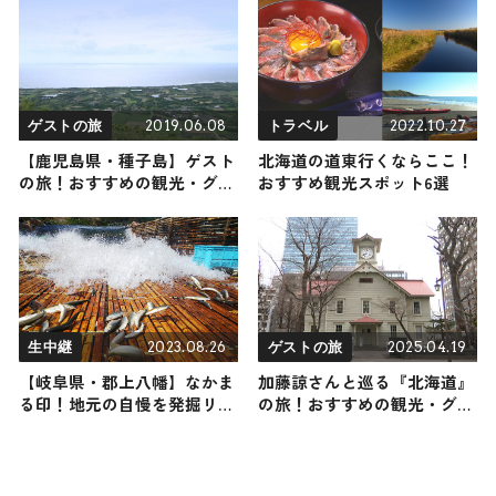
2024年11月23日放送
2019.06.08
2022.10.27
ゲストの旅
トラベル
【鹿児島県・種子島】ゲスト
北海道の道東行くならここ！
の旅！おすすめの観光・グル
おすすめ観光スポット6選
メをご紹介
2023.08.26
2025.04.19
生中継
ゲストの旅
【岐阜県・郡上八幡】なかま
加藤諒さんと巡る『北海道』
る印！地元の自慢を発掘リポ
の旅！おすすめの観光・グル
ート
メをご紹介 2025年4月19日放
送