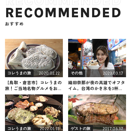
RECOMMENDED
おすすめ
2020.02.22
2023.03.17
コレうまの旅
その他
【鳥取・倉吉市】コレうまの
織田奈那が夜の高雄でオフタ
旅！ご当地名物グルメをお届
イム。台湾のかき氷を3杯
け
も！
2022.01.15
2017.06.17
コレうまの旅
ゲストの旅