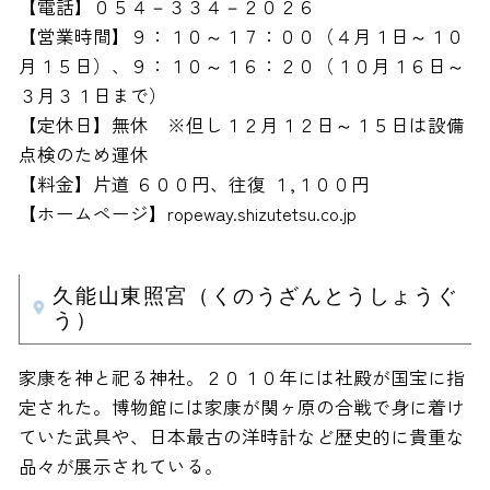
【電話】０５４－３３４－２０２６
【営業時間】９：１０～１７：００（４月１日～１０
月１５日）、９：１０～１６：２０（１０月１６日～
３月３１日まで）
【定休日】無休 ※但し１２月１２日～１５日は設備
点検のため運休
【料金】片道 ６００円、往復 １,１００円
【ホームページ】ropeway.shizutetsu.co.jp
久能山東照宮（くのうざんとうしょうぐ
う）
家康を神と祀る神社。２０１０年には社殿が国宝に指
定された。博物館には家康が関ヶ原の合戦で身に着け
ていた武具や、日本最古の洋時計など歴史的に貴重な
品々が展示されている。