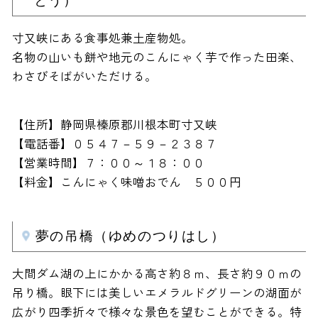
とう）
寸又峡にある食事処兼土産物処。
名物の山いも餅や地元のこんにゃく芋で作った田楽、
わさびそばがいただける。
【住所】静岡県榛原郡川根本町寸又峡
【電話番】０５４７－５９－２３８７
【営業時間】７：００～１８：００
【料金】こんにゃく味噌おでん ５００円
夢の吊橋（ゆめのつりはし）
大間ダム湖の上にかかる高さ約８ｍ、長さ約９０ｍの
吊り橋。眼下には美しいエメラルドグリーンの湖面が
広がり四季折々で様々な景色を望むことができる。特