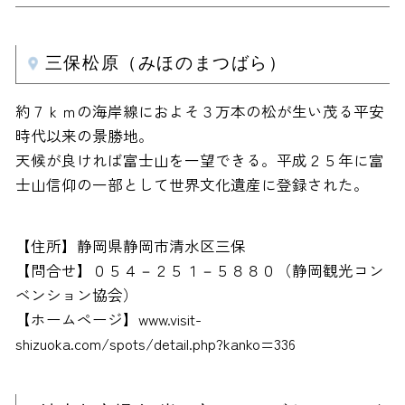
三保松原（みほのまつばら）
約７ｋｍの海岸線におよそ３万本の松が生い茂る平安
時代以来の景勝地。
天候が良ければ富士山を一望できる。平成２５年に富
士山信仰の一部として世界文化遺産に登録された。
【住所】静岡県静岡市清水区三保
【問合せ】０５４－２５１－５８８０（静岡観光コン
ベンション協会）
【ホームページ】www.visit-
shizuoka.com/spots/detail.php?kanko=336