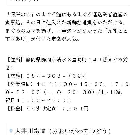
「河岸の市」のまぐろ館にあるまぐろ運送業者直営の
食事処。その日に仕入れた新鮮な地魚をいただける。
まぐろのカマを揚げ、甘辛タレがかかった「元祖とと
すけあげ」が付いた定食が人気。
【住所】静岡県静岡市清水区島崎町１４９番まぐろ館
２Ｆ
【電話】０５４－３６８－７３６４
【営業時間】平日 １１：００～１５：００、１７：０
０～２２：００（Ｌ．Ｏ．２０：３０）/土・日曜、
祝日１０：００～２２：００
【料金】ととすけ定食 ２,４８４円
大井川鐵道（おおいがわてつどう）