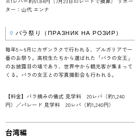
※1レバ＝約61.84円（7月23日のレートで換算） リポー
ター：山代 エンナ
バラ祭り（ПРАЗНИК НА РОЗИР）
毎年5～6月にカザンラクで行われる、ブルガリアで一
番のお祭り。高校生たちから選ばれた「バラの女王」
のお披露目の場であり、世界中から観光客が集まって
くる。バラの女王との写真撮影会も行われる。
【料金】バラ摘みの儀式 見学料 20レバ（約1,240
円）／パレード 見学料 20レバ（約1,240円）
台湾編