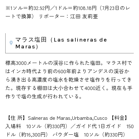
※1ソル＝約32.92円／1ドル＝約108.18円（7月23日のレ
ートで換算） リポーター：江田 友莉亜
マラス塩田（Las salineras de
Maras）
標高3000メートルの渓谷に作られた塩田。マラス村で
はインカ時代より前の600年前よりアンデスの渓谷か
ら湧き出る高濃度の塩水を乾燥させ塩作りを行ってき
た。現存する棚田は大小合わせて4000近く。現在も手
作りで塩の生成が行われている。
【住 所】Salineras de Maras,Urbamba,Cusco 【料金】
入場料 10ソル（約330円）／ガイド代 1日ガイド 150
ドル（約16,300円） パウダー塩 10ソル（約330円）