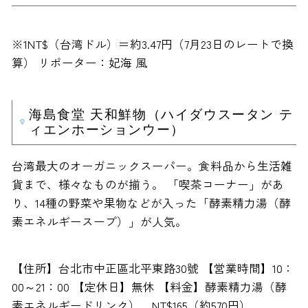
※1NT$（台湾ドル）＝約3.47円（7月23日のレートで換
算） リポーター：妃海 風
海島食堂 天和鮮物（ハイダウスータン テ
ィエンホーションウー）
台湾最大のオーガニックスーパー。食料品から生活雑
貨まで、様々なものが揃う。 「喫茶コーナー」があ
り、14種の野菜や果物などが入った「酵素精力湯（酵
素エネルギースープ）」が人気。
【住所】台北市中正區北平東路30號 【営業時間】10：
00～21：00 【定休日】無休 【料金】酵素精力湯（酵
素エネルギードリンク） NT$165（約570円）