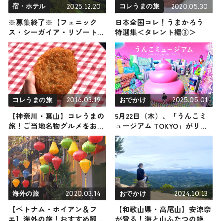
2025.12.20
2020.05.30
宿・ホテル
コレうまの旅
※募集終了※【フェニック
日本全国コレ！うまかろう
ス・シーガイア・リゾート】
特選集＜タレント編③＞
1泊2食付ペア宿泊券2組4名様
に！
2016.03.19
2025.05.01
コレうまの旅
おでかけ
【神奈川・葉山】コレうまの
5月22日（木）、「うんこミ
旅！ご当地名物グルメをお届
ュージアム TOKYO」がリニ
け
ューアルオープン！ 「うん
こ動物ダービー」など楽しい
コンテンツが新登場
2020.03.14
2024.10.13
海外の旅
おでかけ
【ベトナム・ホイアン＆フ
【和歌山県・高尾山】安涼奈
エ】海外の旅！おすすめ観光
が登る！海と山ふたつの絶景