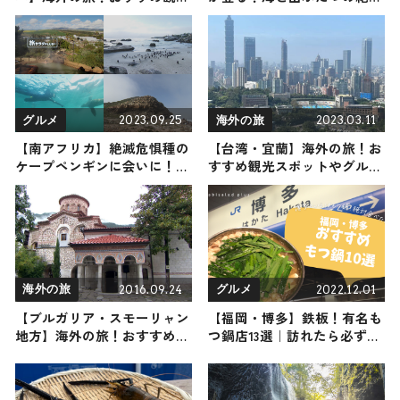
スポットやグルメをリポート
が楽しめる高尾山（登山で頂
きメシ！コラボ企画）
2023.09.25
2023.03.11
グルメ
海外の旅
【南アフリカ】絶滅危惧種の
【台湾・宜蘭】海外の旅！お
ケープペンギンに会いに！ケ
すすめ観光スポットやグルメ
ープ半島の必見アクテビティ
をリポート
と一度は訪れたい名店レスト
ラン
2016.09.24
2022.12.01
海外の旅
グルメ
【ブルガリア・スモーリャン
【福岡・博多】鉄板！有名も
地方】海外の旅！おすすめ観
つ鍋店13選｜訪れたら必ず行
光スポットやグルメをリポー
きたい名店をご紹介！
ト