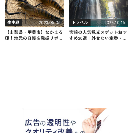
2023.05.06
2024.10.16
生中継
トラベル
【山梨県・甲斐市】なかまる
宮崎の人気観光スポットおす
印！地元の自慢を発掘リポー
すめ20選｜外せない定番・名
ト
所から穴場まで見どころ満載
の観光地を紹介