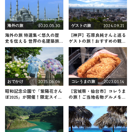
2020.05.30
2024.09.21
海外の旅
ゲストの旅
海外の旅 特選集＜悠久の歴
【神戸】石原良純さんと巡る
史を伝える 世界の名建築旅
ゲストの旅！おすすめの観
＞
光・グルメをご紹介 2024年9
月21日放送
2025.06.06
2023.01.14
おでかけ
コレうまの旅
昭和記念公園で「紫陽花さん
【宮城県・仙台市】コレうま
ぽ2025」が開催！限定スイー
の旅！ご当地名物グルメをお
ツや特別なフォトスポットが
届け
登場