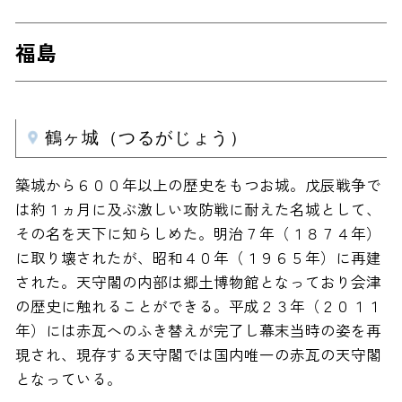
福島
鶴ヶ城（つるがじょう）
築城から６００年以上の歴史をもつお城。戊辰戦争で
は約１ヵ月に及ぶ激しい攻防戦に耐えた名城として、
その名を天下に知らしめた。明治７年（１８７４年）
に取り壊されたが、昭和４０年（１９６５年）に再建
された。天守閣の内部は郷土博物館となっており会津
の歴史に触れることができる。平成２３年（２０１１
年）には赤瓦へのふき替えが完了し幕末当時の姿を再
現され、現存する天守閣では国内唯一の赤瓦の天守閣
となっている。