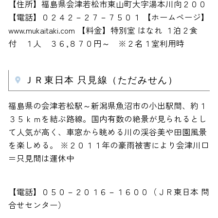
【住所】福島県会津若松市東山町大字湯本川向２００
【電話】０２４２－２７－７５０１ 【ホームページ】
www.mukaitaki.com 【料金】特別室 はなれ １泊２食
付 １人 ３６,８７０円～ ※２名１室利用時
ＪＲ東日本 只見線（ただみせん）
福島県の会津若松駅～新潟県魚沼市の小出駅間、約１
３５ｋｍを結ぶ路線。国内有数の絶景が見られるとし
て人気が高く、車窓から眺める川の渓谷美や田園風景
を楽しめる。 ※２０１１年の豪雨被害により会津川口
＝只見間は運休中
【電話】０５０－２０１６－１６００（ＪＲ東日本 問
合せセンター）