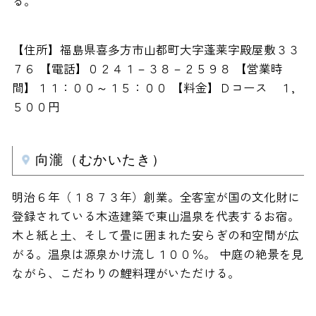
る。
【住所】福島県喜多方市山都町大字蓬莱字殿屋敷３３
７６ 【電話】０２４１－３８－２５９８ 【営業時
間】１１：００～１５：００ 【料金】Ｄコース １,
５００円
向瀧（むかいたき）
明治６年（１８７３年）創業。全客室が国の文化財に
登録されている木造建築で東山温泉を代表するお宿。
木と紙と土、そして畳に囲まれた安らぎの和空間が広
がる。温泉は源泉かけ流し１００％。 中庭の絶景を見
ながら、こだわりの鯉料理がいただける。