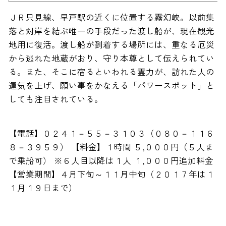
ＪＲ只見線、早戸駅の近くに位置する霧幻峡。以前集
落と対岸を結ぶ唯一の手段だった渡し船が、現在観光
地用に復活。渡し船が到着する場所には、重なる厄災
から逃れた地蔵がおり、守り本尊として伝えられてい
る。また、そこに宿るといわれる霊力が、訪れた人の
運気を上げ、願い事をかなえる「パワースポット」と
しても注目されている。
【電話】０２４１－５５－３１０３（０８０－１１６
８－３９５９） 【料金】１時間 ５,０００円（５人ま
で乗船可） ※６人目以降は１人 １,０００円追加料金
【営業期間】４月下旬～１１月中旬（２０１７年は１
１月１９日まで）