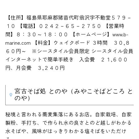
【住所】福島県耶麻郡猪苗代町翁沢字不動堂５７９－
１０ 【電話】０２４２－６５－２７５０ 【営業時
間】８：３０～１８：００ 【ホームページ】www.b-
marine.com 【料金】ウェイクボード ３時間 ３０,８
６０円～ ※シースタイル会員限定 シースタイル会員
インターネットで簡単手続き 入会費 ２１,６００
円、月会費 ３,２４０円
宮古そば処 とのや（みやこそばどころ と
のや）
秘境と言われる蕎麦集落にあるお店。自家栽培、自家
製粉、手打ち、で作られ水の良さとのど越しがわかる
水そばや、風味がはっきりわかる塩そばをいただけ