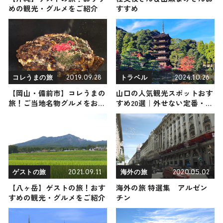
めの観光・グルメをご紹介
すすめ
2019.09.28
2024.10.26
コレうまの旅
トラベル
【岡山・備前市】コレうまの
山口の人気観光スポットおす
旅！ご当地名物グルメをお届
すめ20選｜外せない定番・名
け
所から穴場まで見どころ満載
の観光地を紹介
2021.09.11
2020.05.02
ゲストの旅
海外の旅
【八ヶ岳】ゲストの旅！おす
海外の旅 特選集 アルゼン
すめの観光・グルメをご紹介
チン