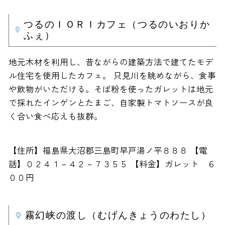
つるのＩＯＲＩカフェ（つるのいおりか
ふぇ）
地元木材を利用し、昔ながらの建築方法で建てたモデ
ル住宅を使用したカフェ。 只見川を眺めながら、食事
や飲物がいただける。そば粉を使ったガレットは地元
で採れたインゲンとたまご、自家製トマトソースが良
く合い食べ応えも抜群。
【住所】福島県大沼郡三島町早戸湯ノ平８８８ 【電
話】０２４１－４２－７３５５ 【料金】ガレット ６
００円
霧幻峡の渡し（むげんきょうのわたし）