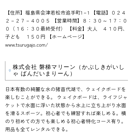
【住所】福島県会津若松市追手町1－1 【電話】０２４
２－２７－４００５ 【営業時間】８：３０～１７：０
０（１６：３０最終受付） 【料金】大人 ４１０円、
子ども １５０円 【ホームページ】
www.tsurugajo.com/
株式会社 磐梯マリーン（かぶしきがいし
ゃ ばんだいまりーん）
日本有数の綺麗な水の猪苗代湖で、ウェイクボードを
楽しむことができる。 ウェイクボードは、ライフジャ
ケットで水面に浮いた状態から水上に立ち上がり水面
を滑るスポーツ。初心者でも練習すれば楽しめる。横
のり初めての方でも楽しめる初心者特化コース有り。
用品も全てレンタルできる。