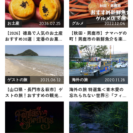
今年も開催 / 青森屋 by 星野
企画）
リゾート
2026.07.25
2022.12.04
お土産
グルメ
【2026】徳島で人気のお土産
【秋田・男鹿市】ナマハゲの
おすすめ30選｜定番のお菓子
町！男鹿市の新鮮魚介を楽し
から徳島限定、女性向けのお
めるおすすめグルメ店３選
土産、雑貨まで幅広く紹介
2021.06.12
2020.11.28
ゲストの旅
海外の旅
【山口県・長門市＆萩市】ゲ
海外の旅 特選集＜青木愛の
ストの旅！おすすめの観光・
忘れられない世界④『フィリ
グルメをご紹介
ピン編』＞