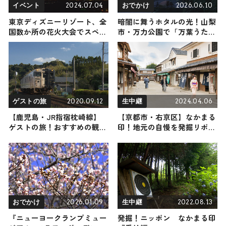
2024.07.04
2026.06.10
イベント
おでかけ
東京ディズニーリゾート、全
暗闇に舞うホタルの光！山梨
国数か所の花火大会でスペシ
市・万力公園で「万葉うたま
ャルドローンショー開催 昨
つりとホタル観賞会」が
年よりファンタジー溢れる演
6/12-14開催、入場無料 / 山
出
梨県山梨市
2020.09.12
2024.04.06
ゲストの旅
生中継
【鹿児島・JR指宿枕崎線】
【京都市・右京区】なかまる
ゲストの旅！おすすめの観
印！地元の自慢を発掘リポー
光・グルメをご紹介
ト
2026.01.09
2022.08.13
おでかけ
生中継
『ニューヨークランプミュー
発掘！ニッポン なかまる印