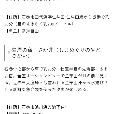
【住所】石巻市田代浜字仁斗田 仁斗田港から徒歩で約
20分（島のえきから約200メートル）
【料金】参拝自由
島周の宿 さか井（しまめぐりのやど
さかい）
石巻中心部から車で約70分、牡鹿半島の先端部にある
お宿。全室オーシャンビューで金華山が目の前に見え
る。世界三大漁場とも言われる金華山沖から水揚げさ
れる新鮮な魚介類を使った夕食が楽しめる。
【住所】石巻市鮎川浜万治下1-7
【電話】0225-45-2515