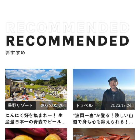
RECOMMENDED
おすすめ
2026.05.20
2023.12.24
星野リゾート
トラベル
にんにく好き集まれ〜！ 生
“波岡一喜”が登る！険しい山
産量日本一の青森でビール片
道で身も心も鍛えられる！天
手に臭さを楽しみ尽くす『に
空の絶景が魅力の低山 in 大
んにくビアガーデン931』が
分（登山で頂きメシ！コラボ