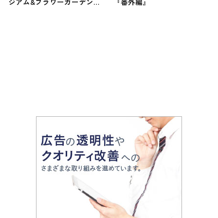
ジアム&フラワーガーデン』
『番外編』
で例年より早く寒桜が見頃を
迎えています！ 伊豆・城ヶ
崎海岸で春の足音を感じよう
♪