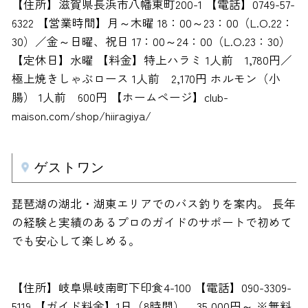
【住所】滋賀県長浜市八幡東町200-1 【電話】0749-57-
6322 【営業時間】月～木曜 18：00～23：00（L.O.22：
30）／金～日曜、祝日 17：00～24：00（L.O.23：30）
【定休日】水曜 【料金】特上ハラミ 1人前 1,780円／
極上焼きしゃぶロース 1人前 2,170円 ホルモン（小
腸） 1人前 600円 【ホームページ】club-
maison.com/shop/hiiragiya/
ゲストワン
琵琶湖の湖北・湖東エリアでのバス釣りを案内。 長年
の経験と実績のあるプロのガイドのサポートで初めて
でも安心して楽しめる。
【住所】岐阜県岐南町下印食4-100 【電話】090-3309-
5119 【ガイド料金】1日（8時間） 35,000円～ ※無料