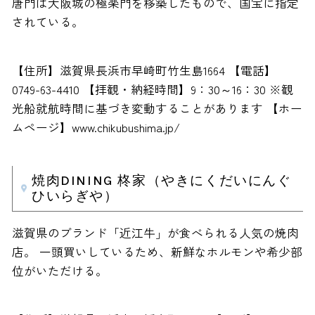
唐門は大阪城の極楽門を移築したもので、国宝に指定
されている。
【住所】滋賀県長浜市早崎町竹生島1664 【電話】
0749-63-4410 【拝観・納経時間】9：30～16：30 ※観
光船就航時間に基づき変動することがあります 【ホー
ムページ】www.chikubushima.jp/
焼肉DINING 柊家（やきにくだいにんぐ
ひいらぎや）
滋賀県のブランド「近江牛」が食べられる人気の焼肉
店。 一頭買いしているため、新鮮なホルモンや希少部
位がいただける。