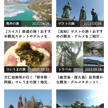
2021.08.28
2023.05.06
海外の旅
ゲストの旅
【スイス】鉄道の旅！おすす
【高知】ゲストの旅！おすす
め観光スポットやグルメをリ
めの観光・グルメをご紹介
ポート
2023年5月6日放送
2025.05.17
2022.10.29
コレうまの旅
トラベル
大仁田美咲が行く『熊本県・
【鹿児島・屋久島】自然豊か
阿蘇』コレうまの旅！地元の
な観光・グルメスポット7選
人おすすめのご当地名物グル
｜人生一度は行ってみたい！
メ4選 2025年5月17日放送
屋久島の魅力をご紹介