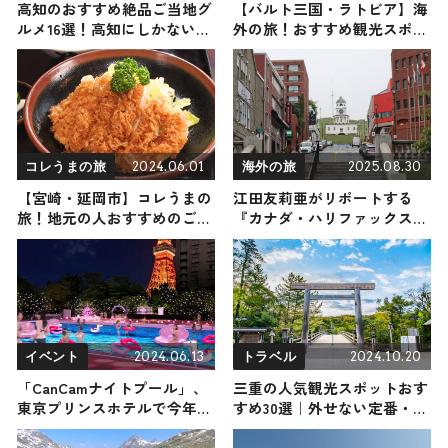
高知のおすすめ絶品ご当地グ
【バルト三国・ラトビア】海
ルメ16選！高知にしかない名
外の旅！おすすめ観光スポッ
物から人気の名店14選も紹介
トやグルメをリポート
2024.06.01
2025.08.30
コレうまの旅
海外の旅
【宮崎・延岡市】コレうまの
江田友莉亜がリポートする
旅！地元の人おすすめのご当
『カナダ・ハリファックス～
地名物グルメ3選 2024年6月1
グラン・プレ』の旅！おすす
日放送
め観光スポットやグルメを紹
介 2025年8月30日放送
2024.06.13
2024.10.20
イベント
トラベル
「CanCamナイトプール」、
三重の人気観光スポットおす
東京プリンスホテルで今年も
すめ30選｜外せない定番・名
開催 夏祭りも楽しめる『エ
所から穴場まで見どころ満載
レクトロ縁日』がテーマ
の観光地を紹介