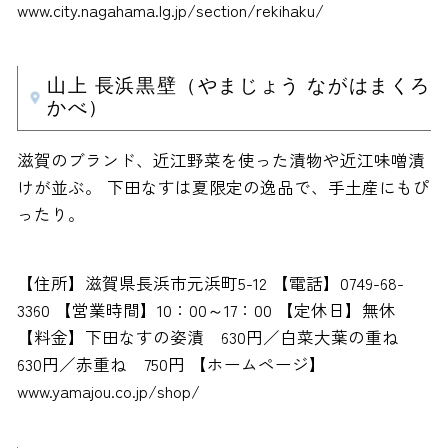
www.city.nagahama.lg.jp/section/rekihaku/
山上 長浜黒壁（やまじょう ながはまくろ
かべ）
滋賀のブランド、近江野菜を使った漬物や近江味噌漬
けが並ぶ。 下田なすは夏限定の逸品で、手土産にもぴ
ったり。
【住所】滋賀県長浜市元浜町5-12 【電話】0749-68-
3360 【営業時間】10：00～17：00 【定休日】無休
【料金】下田なすの姿漬 630円／白菜大葉の重ね
630円／赤重ね 750円 【ホームページ】
www.yamajou.co.jp/shop/