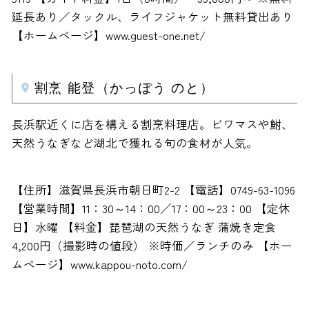
延長あり／タックル、ライフジャケット無料貸出あり
【ホームページ】www.guest-one.net/
割烹 能登（かっぽう のと）
長浜駅近くに店を構える割烹料理店。ビワマスや鮒、
天然うなぎなど湖北で獲れる旬の食材が人気。
【住所】滋賀県長浜市朝日町2-2 【電話】0749-63-1096
【営業時間】11：30～14：00／17：00～23：00 【定休
日】水曜 【料金】琵琶湖の天然うなぎ 蒲焼き定食
4,200円（撮影時の値段） ※時価／ランチのみ 【ホー
ムページ】www.kappou-noto.com/