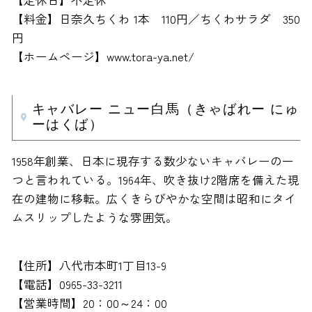
【定休日】不定休
【料金】日奈久ちくわ 1本 110円／ちくわサラダ 350
円
【ホームページ】www.tora-ya.net/
キャバレー ニュー白馬（きゃばれー にゅ
ーはくば）
1958年創業、日本に現存する数少ないキャバレーの一
つと言われている。1964年、吹き抜け2階席を備えた現
在の建物に移転。広くきらびやかな空間は昭和にタイ
ムスリップしたような雰囲気。
【住所】八代市本町1丁目13-9
【電話】0965-33-3211
【営業時間】20：00～24：00