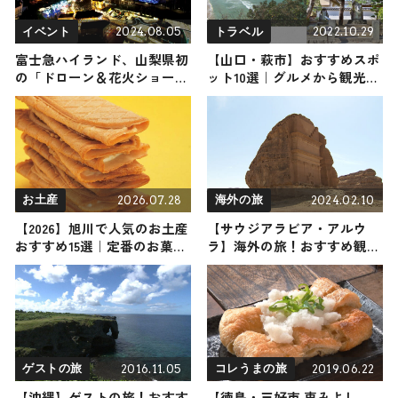
2024.08.05
2022.10.29
イベント
トラベル
富士急ハイランド、山梨県初
【山口・萩市】おすすめスポ
の「ドローン＆花火ショー」
ット10選｜グルメから観光ス
開催 500機が60周年記念ロ
ポットまでご紹介します
ゴ・ジェットコースターなど
に
2026.07.28
2024.02.10
お土産
海外の旅
【2026】旭川で人気のお土産
【サウジアラビア・アルウ
おすすめ15選｜定番のお菓子
ラ】海外の旅！おすすめ観光
から雑貨、旭川限定、ばらま
スポットやグルメをリポート
き用まで幅広く紹介
2016.11.05
2019.06.22
ゲストの旅
コレうまの旅
【沖縄】ゲストの旅！おすす
【徳島・三好市 東みよし