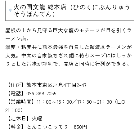
火の国文龍 総本店（ひのくにぶんりゅう
そうほんてん）
屋根の上から見守る巨大な龍のモチーフが目を引くラ
ーメン店。
濃度・粘度共に熊本最強を自負した超濃厚ラーメンが
人気。中太の自家製ちぢれ麺に絡むスープにはしっか
りとした旨味が評判で、開店と同時に行列ができる。
【住所】熊本市東区戸島4丁目2-47
【電話】096-388-7055
【営業時間】11：00～15：00／17：30～21：30（L.O.
21：00）
【定休日】火曜
【料金】とんこつこってり 850円