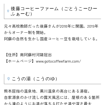
後藤コーヒーファーム（ごとうこーひー
ふぁーむ）
元々高校教師だった後藤さんが2018年に開園。2019年
からオーナー制を開始。
阿蘇の自然を生かし国産コーヒー豆を栽培している。
【住所】南阿蘇村河陽冠出
【ホームページ】www.gotocoffeefarm.com/
こうの湯（こうのゆ）
熊本屈指の温泉地、黒川温泉の高台にある湯宿。
自家源泉のかけ流しの露天風呂には、屋根のある箇所
から滝のようにお湯が落ちる打たせ湯や深さ最大