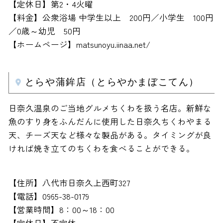
【定休日】第2・4火曜
【料金】公衆浴場 中学生以上 200円／小学生 100円
／0歳～幼児 50円
【ホームページ】matsunoyu.iinaa.net/
とらや蒲鉾店（とらやかまぼこてん）
日奈久温泉のご当地グルメちくわを扱う名店。新鮮な
魚のすり身をふんだんに使用した日奈久ちくわやまる
天、チーズ天など様々な製品がある。タイミングが良
ければ焼き立てのちくわを食べることができる。
【住所】八代市日奈久上西町327
【電話】0965-38-0179
【営業時間】8：00～18：00