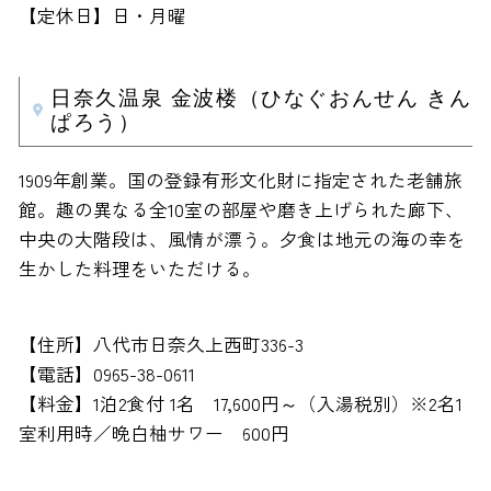
【定休日】日・月曜
日奈久温泉 金波楼（ひなぐおんせん きん
ぱろう）
1909年創業。国の登録有形文化財に指定された老舗旅
館。趣の異なる全10室の部屋や磨き上げられた廊下、
中央の大階段は、風情が漂う。夕食は地元の海の幸を
生かした料理をいただける。
【住所】八代市日奈久上西町336-3
【電話】0965-38-0611
【料金】1泊2食付 1名 17,600円～（入湯税別）※2名1
室利用時／晩白柚サワー 600円