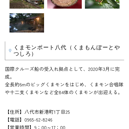
くまモンポート八代（くまもんぽーとや
つしろ）
国際クルーズ船の受入れ拠点として、2020年3月に完
成。
全長約6mのビッグくまモンをはじめ、くまモン合唱隊
や十二支くまモンなど全84体のくまモンが出迎える。
【住所】八代市新港町1丁目25
【電話】0965-62-8246
【営業時間】9：00～17：00