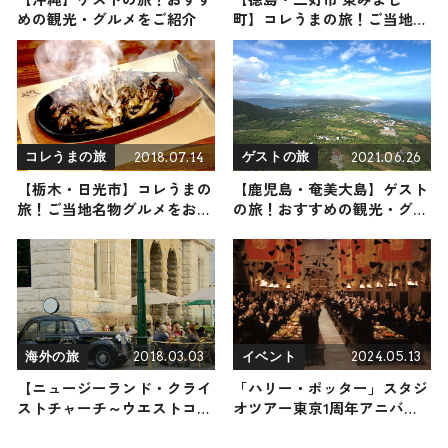
めの観光・グルメをご紹介
町】コレうまの旅！ご当地名
物グルメをお届け
2018.07.14
2021.06.26
コレうまの旅
ゲストの旅
【栃木・日光市】コレうまの
【鹿児島・奄美大島】ゲスト
旅！ご当地名物グルメをお届
の旅！おすすめの観光・グル
け
メをご紹介 2021年6月26日放
送
2018.03.03
2024.05.13
海外の旅
イベント
【ニュージーランド・クライ
「ハリー・ポッター」スタジ
ストチャーチ～ウエストコー
オツアー東京1周年アニバー
スト】海外の旅！おすすめ観
サリー開催 200人招待のプレ
光スポットやグルメをリポー
イベントも