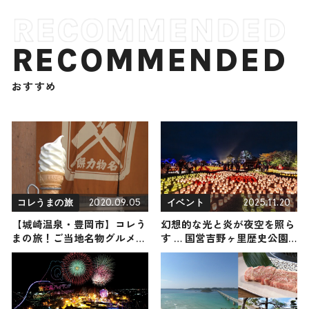
RECOMMENDED
おすすめ
2020.09.05
2025.11.20
コレうまの旅
イベント
【城崎温泉・豊岡市】コレう
幻想的な光と炎が夜空を照ら
まの旅！ご当地名物グルメを
す … 国営吉野ヶ里歴史公園
お届け
でライトアップイベント「吉
野ヶ里 光の響」が11月29日か
ら開催