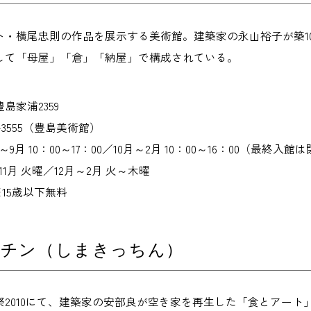
ト・横尾忠則の作品を展示する美術館。建築家の永山裕子が築1
して「母屋」「倉」「納屋」で構成されている。
島家浦2359
8-3555（豊島美術館）
月 10：00～17：00／10月～2月 10：00～16：00（最終入館
1月 火曜／12月～2月 火～木曜
※15歳以下無料
ッチン（しまきっちん）
祭2010にて、建築家の安部良が空き家を再生した「食とアー