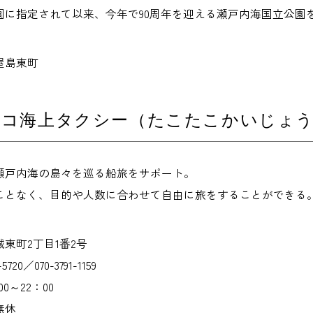
園に指定されて以来、今年で90周年を迎える瀬戸内海国立公園
屋島東町
タコ海上タクシー（たこたこかいじょ
瀬戸内海の島々を巡る船旅をサポート。
ことなく、目的や人数に合わせて自由に旅をすることができる
東町2丁目1番2号
20／070-3791-1159
0～22：00
無休