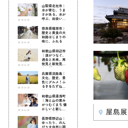
山梨県北杜市｜
水が育む、うま
さがある。水が
呼ぶ、出会いが
ロコレコ
ある。
奈良県橿原市｜
歴史と美食の大
和路はじまりの
地に、ふれる
ロコレコ
和歌山県田辺市
｜道がつなぐ、
過去と未来。再
発見と新発見の
ロコレコ
待つ街へ
兵庫県淡路島｜
文化、歴史、景
色にグルメ！ふ
るきをたずねて
ロコレコ
新しきを知る旅
和歌山県湯浅町
｜海と山の恵み
がつむぐまち 懐
かしいと新しい
ロコレコ
屋島
に出会う旅
長野県野辺山｜
ゆったり、のん
びり大自然に囲