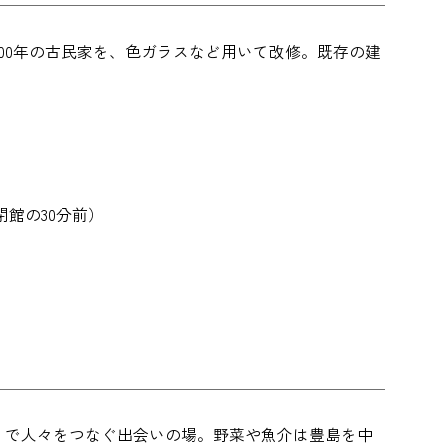
00年の古民家を、色ガラスなど用いて改修。既存の建
は閉館の30分前）
ト」で人々をつなぐ出会いの場。野菜や魚介は豊島を中