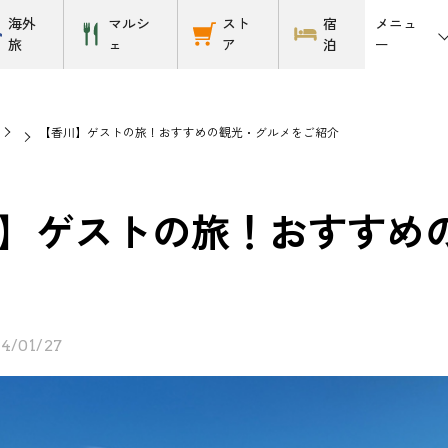
メニュ
海外
マルシ
スト
宿
ー
旅
ェ
ア
泊
【香川】ゲストの旅！おすすめの観光・グルメをご紹介
】ゲストの旅！おすすめ
4/01/27