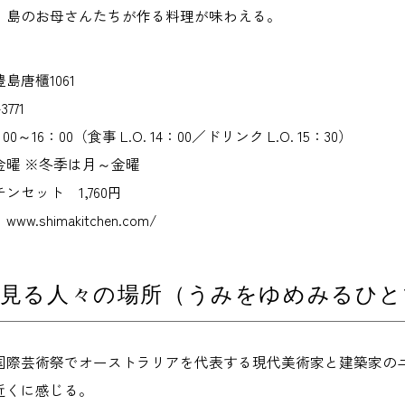
。島のお母さんたちが作る料理が味わえる。
島唐櫃1061
771
～16：00（食事 L.O. 14：00／ドリンク L.O. 15：30）
金曜 ※冬季は月～金曜
セット 1,760円
.shimakitchen.com/
夢見る人々の場所（うみをゆめみるひと
戸内国際芸術祭でオーストラリアを代表する現代美術家と建築家
近くに感じる。