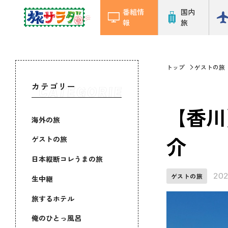
番組情
国内
報
旅
トップ
ゲストの旅
カテゴリー
【香川
海外の旅
介
ゲストの旅
日本縦断コレうまの旅
202
ゲストの旅
生中継
旅するホテル
俺のひとっ風呂