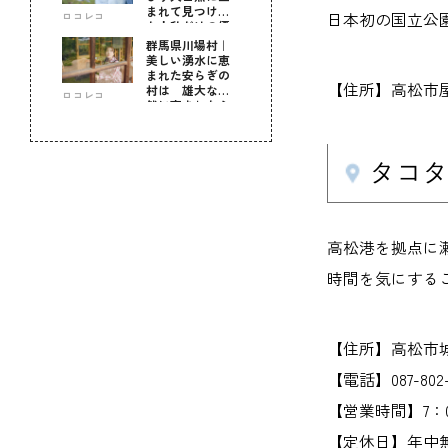
まれて見つけ
日本初の国立公
ロコレコ
た！私だけの優
しい自分時間
群馬県川場村｜
美しい湧水に恵
まれた安らぎの
【住所】高松市
村は 雄大な自
ロコレコ
然に育まれた心
のふるさと
タコ
高松港を拠点に
時間を気にする
【住所】高松市城
【電話】087-802-57
【営業時間】7：0
【定休日】年中