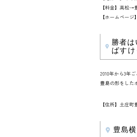
【料金】高松→豊
【ホームページ】taco
勝者は
ばすけ
2010年から3
豊島の形をした
【住所】土庄町豊
豊島