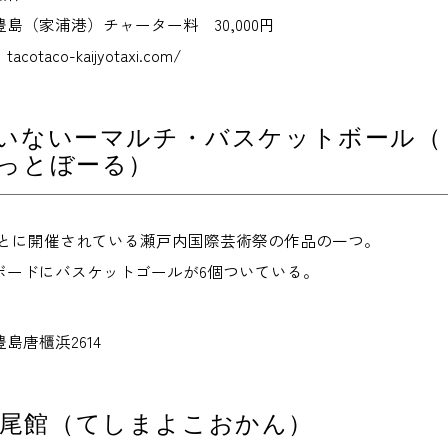
島（家浦港）チャーター料 30,000円
taco-kaijyotaxi.com/
いないーマルチ・バスケットボール（
っとぼーる）
年ごとに開催されている瀬戸内国際芸術祭の作品の一つ。
ボードにバスケットゴールが6個ついている。
島唐櫃浜2614
横尾館（てしまよこおかん）