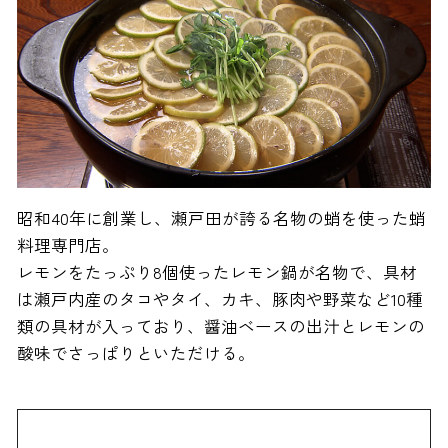
昭和40年に創業し、瀬戸田が誇る名物の蛸を使った蛸
料理専門店。
レモンをたっぷり8個使ったレモン鍋が名物で、具材
は瀬戸内産のタコやタイ、カキ、豚肉や野菜など10種
類の具材が入っており、醤油ベースの出汁とレモンの
酸味でさっぱりといただける。