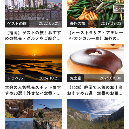
2022.05.21
2019.02.02
ゲストの旅
海外の旅
【福岡】ゲストの旅！おすす
【オーストラリア・アデレー
めの観光・グルメをご紹介
ド/カンガルー島】海外の
2022年5月21日放送
旅！おすすめ観光スポットや
グルメをリポート
2024.10.21
2025.08.06
トラベル
お土産
大分の人気観光スポットおす
【2025】静岡で人気のお土産
すめ30選｜外せない定番・名
おすすめ25選｜定番のお菓子
所から穴場まで見どころ満載
からおしゃれなお土産・ばら
の観光地を紹介
まき用まで幅広く紹介