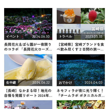
2024.06.10
2023.05.15
イベント
トラベル
長岡花火＆ばら園が一夜限り
【宮崎県】宮崎ブランドを食
のコラボ 「長岡花火ローズ
べ飲み尽くす２日間の旅〜完
ファンタジー」6月15日に開
熟マンゴー丸かじり！宮崎満
催
喫プラン〜
2024.06.22
2026.04.03
生中継
おでかけ
【長崎】なかまる印！地元の
ネモフィラが夜に光り輝く！
自慢を発掘リポート 2024年6
『チームラボ ボタニカルガ
月22日放送
ーデン 大阪』で4月4日から
開催｜大阪市