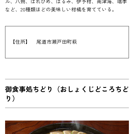
ル、八朔、はれひめ、はるみ、伊予柑、南津海、瑞季
など、20種類ほどの美味しい柑橘を育てている。
【住所】
尾道市瀬戸田町萩
御食事処ちどり（おしょくじどころちど
り）