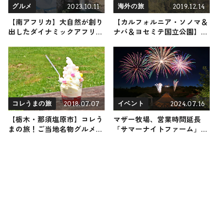
2023.10.11
2019.12.14
グルメ
海外の旅
【南アフリカ】大自然が創り
【カルフォルニア・ソノマ＆
出したダイナミックアフリカ
ナパ＆ヨセミテ国立公園】海
｜パノラマルートで大絶景を
外の旅！おすすめ観光スポッ
巡る２日間
トやグルメをリポート
2018.07.07
2024.07.16
コレうまの旅
イベント
【栃木・那須塩原市】コレう
マザー牧場、営業時間延長
まの旅！ご当地名物グルメを
「サマーナイトファーム」開
お届け
催 ド迫力の打上花火・ナイ
ト遊園地も