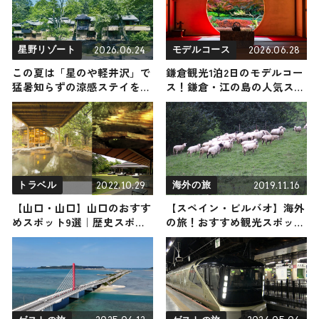
2026.06.24
2026.06.28
星野リゾート
モデルコース
この夏は「星のや軽井沢」で
鎌倉観光1泊2日のモデルコー
猛暑知らずの涼感ステイを。
ス！鎌倉・江の島の人気スポ
喧騒から離れ、自然に溶け込
ット・名所を満喫できる王道
む避暑旅へ出かけよう｜星野
プランを紹介
リゾート
2022.10.29
2019.11.16
トラベル
海外の旅
【山口・山口】山口のおすす
【スペイン・ビルバオ】海外
めスポット9選｜歴史スポッ
の旅！おすすめ観光スポット
トから最新スポーツまでご紹
やグルメをリポート
介します