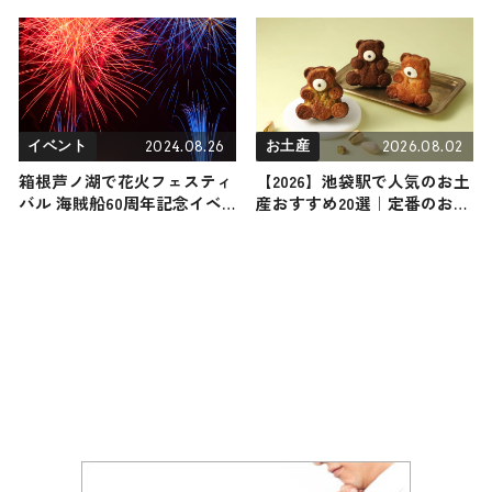
のラベンダーが見ごろ。摘み
2026年3月7日放送
取り体験ができる「ラベンダ
ー収穫祭2026」も6/27から開
催 / 大分県
2024.08.26
2026.08.02
イベント
お土産
箱根芦ノ湖で花火フェスティ
【2026】池袋駅で人気のお土
バル 海賊船60周年記念イベ
産おすすめ20選｜定番のお菓
ント9月28日に開催
子から池袋駅限定、おしゃれ
なお土産、ばらまき用まで幅
広く紹介