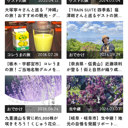
2025.04.12
2024.05.04
ゲストの旅
ゲストの旅
大塚寧々さんと巡る『沖縄』
【TRAIN SUITE 四季島】福
の旅！おすすめの観光・グル
澤朗さんと巡るゲストの旅！
メをご紹介 2025年4月12日放
おすすめの観光・グルメをご
送
紹介 2024年5月4日放送
2018.07.28
2024.09.29
コレうまの旅
おでかけ
【栃木・宇都宮市】コレうま
【奈良県・信貴山】近藤頌利
の旅！ご当地名物グルメをお
が登る！街と自然が織り成す
届け
絶景が楽しめて初心者でも登
りやすい低山（登山で頂きメ
シ！コラボ企画）
2026.06.24
2026.03.07
おでかけ
生中継
九重連山を背に約5,000株が
【岐阜・岐阜市】生中継！地
咲きそろう！くじゅう花公園
元の自慢を発掘リポート