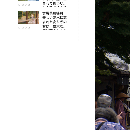
まれて見つけ
ロコレコ
た！私だけの優
しい自分時間
群馬県川場村｜
美しい湧水に恵
まれた安らぎの
村は 雄大な自
ロコレコ
然に育まれた心
のふるさと