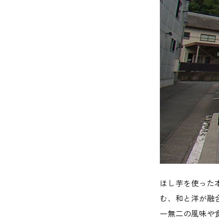
ほし芋を使った
む、和と洋が融
一無二の風味や