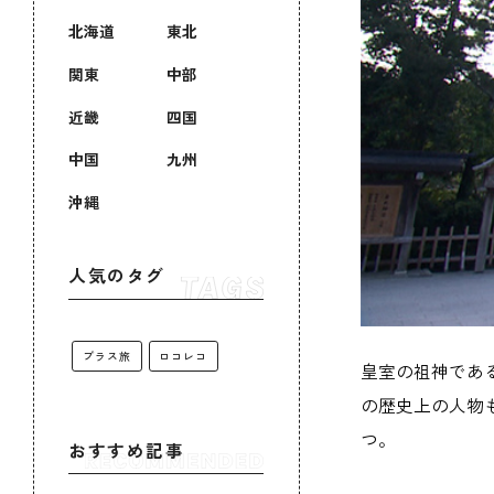
北海道
東北
関東
中部
近畿
四国
中国
九州
沖縄
人気のタグ
プラス旅
ロコレコ
皇室の祖神であ
の歴史上の人物
つ。
おすすめ記事