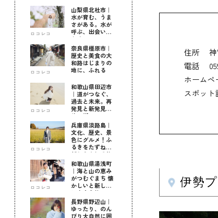
山梨県北杜市｜
水が育む、うま
さがある。水が
呼ぶ、出会いが
ロコレコ
ある。
奈良県橿原市｜
住所
神
歴史と美食の大
和路はじまりの
電話
05
地に、ふれる
ロコレコ
ホームペ
和歌山県田辺市
スポット
｜道がつなぐ、
過去と未来。再
発見と新発見の
ロコレコ
待つ街へ
兵庫県淡路島｜
文化、歴史、景
色にグルメ！ふ
るきをたずねて
ロコレコ
新しきを知る旅
和歌山県湯浅町
｜海と山の恵み
がつむぐまち 懐
伊勢
かしいと新しい
ロコレコ
に出会う旅
長野県野辺山｜
ゆったり、のん
びり大自然に囲