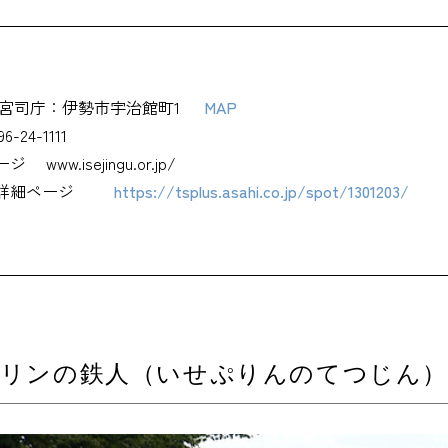
宮司庁：伊勢市宇治館町1
MAP
96-24-1111
ージ
www.isejingu.or.jp/
詳細ページ
https://tsplus.asahi.co.jp/spot/1301203/
プリンの鉄人（いせぷりんのてつじん）