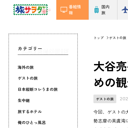
番組情
国内
報
旅
トップ
ゲストの旅
カテゴリー
大谷亮
海外の旅
めの観
ゲストの旅
日本縦断コレうまの旅
202
ゲストの旅
生中継
旅するホテル
今回、ゲストの
勢志摩の英虞湾
俺のひとっ風呂