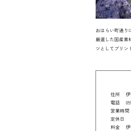
おはらい町通り
厳選した国産素
ツとしてプリン
住所
伊
電話
05
営業時間
定休日
料金
伊