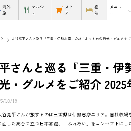
メニュ
海外
マルシ
スト
宿
ー
旅
ェ
ア
泊
大谷亮平さんと巡る『三重・伊勢志摩』の旅！おすすめの観光・グルメをご紹介 
平さんと巡る『三重・伊
光・グルメをご紹介 2025年
5/10/18
大谷亮平さんが旅するのは三重県は伊勢志摩エリア。自社牧場
に面した高台に立つ日本旅館、「ふれあい」をコンセプトにし