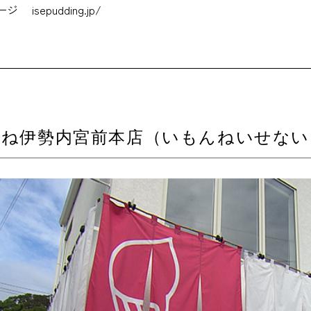
ージ
isepudding.jp/
んね伊勢内宮前本店（いもんねいせない