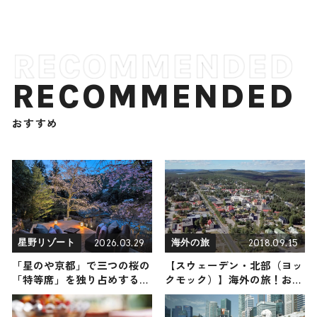
RECOMMENDED
おすすめ
2026.03.29
2018.09.15
星野リゾート
海外の旅
「星のや京都」で三つの桜の
【スウェーデン・北部（ヨッ
「特等席」を独り占めする滞
クモック）】海外の旅！おす
在プログラム『奥嵐山の花見
すめ観光スポットやグルメを
滞在』が提供開始 / 貸し切り
リポート