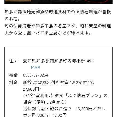
知多が誇る地元鮮魚や厳選食材で作る懐石料理が自慢
のお宿。
旬の伊勢海老や知多半島の名産フグ、昭和天皇の料理
人から受け継いだごま豆腐などが味わえる。
住所
愛知県知多郡南知多町内海小枡149-1
MAP
電話
0569-62-0254
料金
新館 展望風呂付き客室 1泊2食付 1名
27,600円〜
※2名1室利用時 夕食「ふぐ懐石プラン」の
場合（予約は2名から）
活伊勢海老・鮑のお造り 13,200円／だし
ポン酢 300ml 1,100円