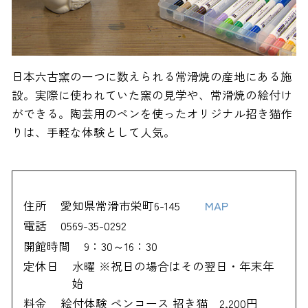
日本六古窯の一つに数えられる常滑焼の産地にある施
設。実際に使われていた窯の見学や、常滑焼の絵付け
ができる。陶芸用のペンを使ったオリジナル招き猫作
りは、手軽な体験として人気。
住所
愛知県常滑市栄町6-145
MAP
電話
0569-35-0292
開館時間
9：30～16：30
定休日
水曜 ※祝日の場合はその翌日・年末年
始
料金
絵付体験 ペンコース 招き猫 2,200円