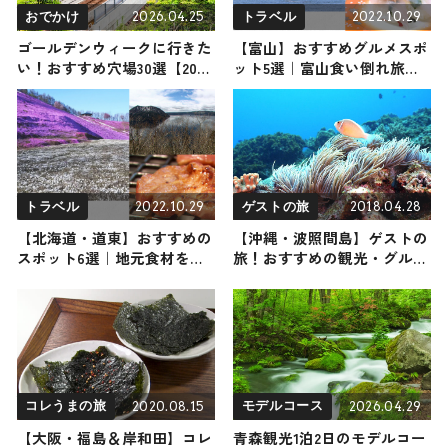
2026.04.25
2022.10.29
おでかけ
トラベル
ゴールデンウィークに行きた
【富山】おすすめグルメスポ
い！おすすめ穴場30選【2026
ット5選｜富山食い倒れ旅プ
年・関西版】｜子連れ、カッ
ランをご紹介
プルで楽しめる日帰りおでか
けスポット
2022.10.29
2018.04.28
トラベル
ゲストの旅
【北海道・道東】おすすめの
【沖縄・波照間島】ゲストの
スポット6選｜地元食材を味
旅！おすすめの観光・グルメ
わえるお店や自然を満喫でき
をご紹介
る場所までご紹介
2020.08.15
2026.04.29
コレうまの旅
モデルコース
【大阪・福島＆岸和田】コレ
青森観光1泊2日のモデルコー