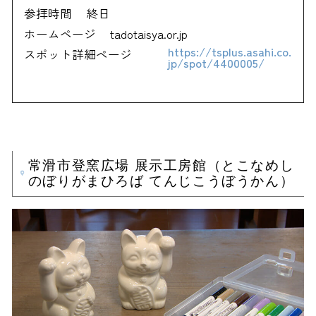
参拝時間
終日
ホームページ
tadotaisya.or.jp
https://tsplus.asahi.co.
スポット詳細ページ
jp/spot/4400005/
常滑市登窯広場 展示工房館（とこなめし
のぼりがまひろば てんじこうぼうかん）