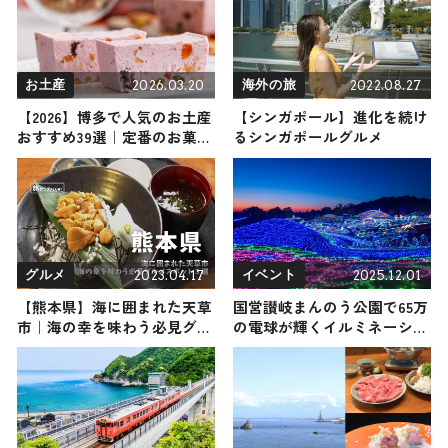
屋形船から桜を愛でる贅沢な
京都旅を
2026.03.20
2022.08.27
お土産
海外の旅
【2026】博多で人気のお土産
【シンガポール】進化を続け
おすすめ39選｜定番のお菓子
るシンガポールグルメ
からおしゃれなお土産・ばら
まき用・女性向けまで幅広く
紹介
2023.04.17
2025.12.01
グルメ
イベント
【熊本県】海に囲まれた天草
国営讃岐まんのう公園で65万
市｜海の幸を味わう必見グル
の電球が輝くイルミネーショ
メスポット３選
ンイベント『ウィンターファ
ンタジー』が開催中！ 今年
のテーマは「空と海をむすぶ
光」