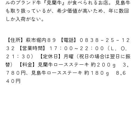
ルのブランド牛『見蘭牛』が食べられるお店。 見島牛
も取り扱っているが、希少価値が高いため、年に数回
しか入荷がない。
【住所】萩市堀内８９ 【電話】０８３８－２５－１２
３２ 【営業時間】１７：００～２２：００（Ｌ．Ｏ．
２１：３０） 【定休日】月曜（祝日の場合は翌日に振
替） 【料金】見蘭牛ロースステーキ 約２００ｇ ３,
７８０円、見島牛ロースステーキ 約１８０ｇ ８,６
４０円