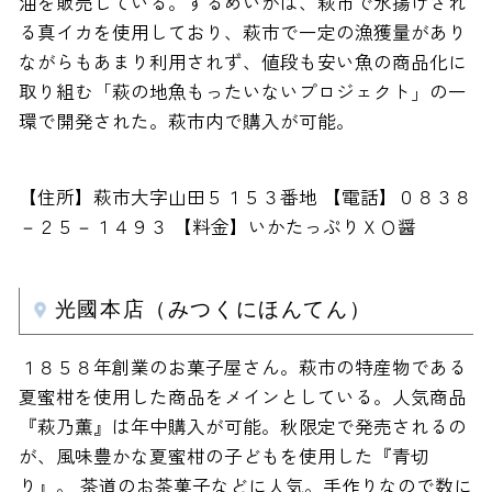
油を販売している。するめいかは、萩市で水揚げされ
る真イカを使用しており、萩市で一定の漁獲量があり
ながらもあまり利用されず、値段も安い魚の商品化に
取り組む「萩の地魚もったいないプロジェクト」の一
環で開発された。萩市内で購入が可能。
【住所】萩市大字山田５１５３番地 【電話】０８３８
－２５－１４９３ 【料金】いかたっぷりＸＯ醤
光國本店（みつくにほんてん）
１８５８年創業のお菓子屋さん。萩市の特産物である
夏蜜柑を使用した商品をメインとしている。人気商品
『萩乃薫』は年中購入が可能。秋限定で発売されるの
が、風味豊かな夏蜜柑の子どもを使用した『青切
り』。 茶道のお茶菓子などに人気。手作りなので数に