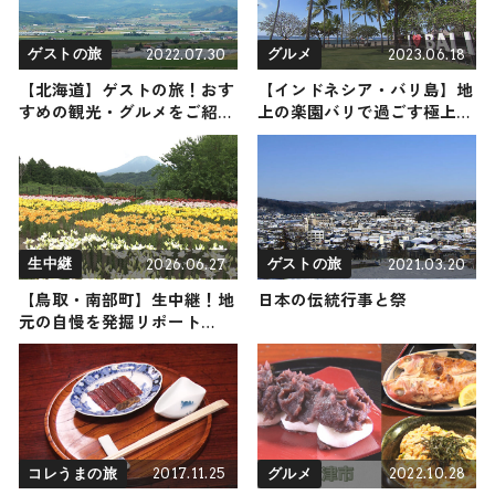
2022.07.30
2023.06.18
ゲストの旅
グルメ
【北海道】ゲストの旅！おす
【インドネシア・バリ島】地
すめの観光・グルメをご紹介
上の楽園バリで過ごす極上の
2022年7月30日放送
ビーチリゾート〜必見ビーチ
やバー・寺院などをご紹介〜
2026.06.27
2021.03.20
生中継
ゲストの旅
【鳥取・南部町】生中継！地
日本の伝統行事と祭
元の自慢を発掘リポート
2026年6月27日放送
2017.11.25
2022.10.28
コレうまの旅
グルメ