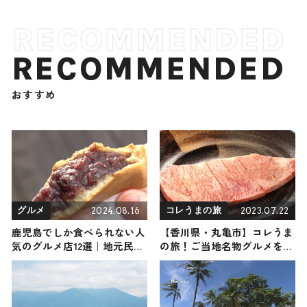
RECOMMENDED
おすすめ
2024.08.16
2023.07.22
グルメ
コレうまの旅
鹿児島でしか食べられない人
【香川県・丸亀市】コレうま
気のグルメ店12選｜地元民お
の旅！ご当地名物グルメをお
すすめのご当地名物や知る人
届け
ぞ知るお店など