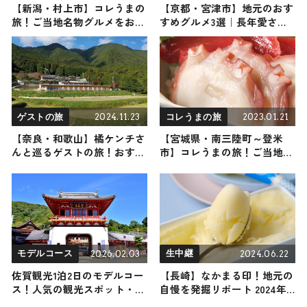
【新潟・村上市】コレうまの
【京都・宮津市】地元のおす
旅！ご当地名物グルメをお届
すめグルメ3選｜長年愛され
け
るご当地スイーツからお食事
処までご紹介
2024.11.23
2023.01.21
ゲストの旅
コレうまの旅
【奈良・和歌山】橘ケンチさ
【宮城県・南三陸町～登米
んと巡るゲストの旅！おすす
市】コレうまの旅！ご当地名
めの観光・グルメをご紹介
物グルメをお届け
2024年11月23日放送
2026.02.03
2024.06.22
モデルコース
生中継
佐賀観光1泊2日のモデルコー
【長崎】なかまる印！地元の
ス！人気の観光スポット・名
自慢を発掘リポート 2024年6
所を満喫できる王道の旅程を
月22日放送