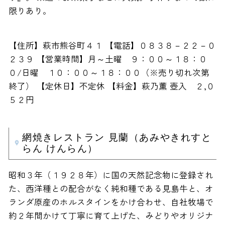
限りあり。
【住所】萩市熊谷町４１ 【電話】０８３８－２２－０
２３９ 【営業時間】月～土曜 ９：００～１８：０
０/日曜 １０：００～１８：００（※売り切れ次第
終了） 【定休日】不定休 【料金】萩乃薫 壺入 ２,０
５２円
網焼きレストラン 見蘭（あみやきれすと
らん けんらん）
昭和３年（１９２８年）に国の天然記念物に登録され
た、西洋種との配合がなく純和種である見島牛と、オ
ランダ原産のホルスタインをかけ合わせ、自社牧場で
約２年間かけて丁寧に育て上げた、みどりやオリジナ