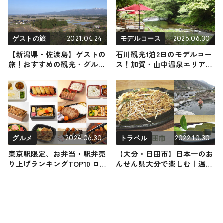
2021.04.24
2026.06.30
ゲストの旅
モデルコース
【新潟県・佐渡島】ゲストの
石川観光1泊2日のモデルコー
旅！おすすめの観光・グルメ
ス！加賀・山中温泉エリアの
をご紹介
人気スポット・名所を満喫で
きる王道の旅程を紹介
2024.06.30
2022.10.30
グルメ
トラベル
東京駅限定、お弁当・駅弁売
【大分・日田市】日本一のお
り上げランキングTOP10 ロ
んせん県大分で楽しむ｜温泉
ケ弁人気店・手作りハンブル
から名物料理まで！おすすめ
グステーキなど
日帰り旅行スポット3選