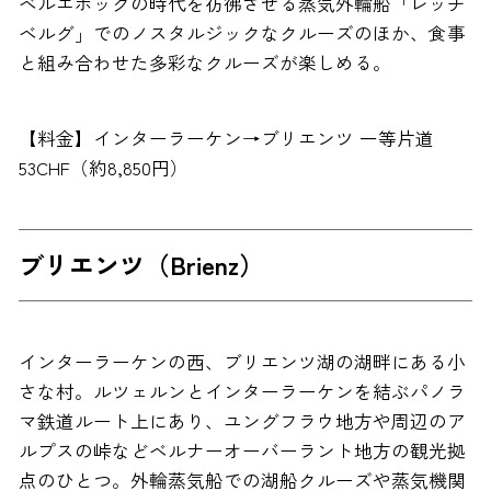
ベルエポックの時代を彷彿させる蒸気外輪船「レッチ
ベルグ」でのノスタルジックなクルーズのほか、食事
と組み合わせた多彩なクルーズが楽しめる。
【料金】インターラーケン→ブリエンツ 一等片道
53CHF（約8,850円）
ブリエンツ（Brienz）
インターラーケンの西、ブリエンツ湖の湖畔にある小
さな村。ルツェルンとインターラーケンを結ぶパノラ
マ鉄道ルート上にあり、ユングフラウ地方や周辺のア
ルプスの峠などベルナーオーバーラント地方の観光拠
点のひとつ。外輪蒸気船での湖船クルーズや蒸気機関