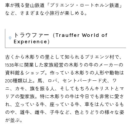
車が残る登山鉄道「ブリエンツ・ロートホルン鉄道」
など、さまざまな小旅行が楽しめる。
トラウファー（Trauffer World of
Experience）
古くから木彫りの里として知られるブリエンツ村で、
1938年に開業した家族経営の木彫りの牛のメーカーの
資料館＆ショップ。作っている木彫りの人形や動物は
200種類以上。馬、ロバ、セントバーナード犬、ワ
ニ、カモ、旗を振る人、そしてもちろんキリストとマ
リアの聖家族。特に木彫りの牛は今日でも非常に愛さ
れ、立っている牛、座っている牛、草をはんでいるも
のや、雄牛、雌牛、子牛など、色とりどりの様々な姿
が並ぶ。