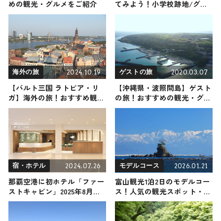
めの観光・グルメをご紹介
てみよう！小学校跡地/グラ
ンピング施設etc.
2024.10.19
2020.03.07
海外の旅
ゲストの旅
【バルト三国 ラトビア・リ
【沖縄県・波照間島】ゲスト
ガ】海外の旅！おすすめ観光
の旅！おすすめの観光・グル
スポットやグルメをリポート
メをご紹介
2024年10月19日放送
2024.07.26
2026.01.21
宿・ホテル
モデルコース
那覇空港に初ホテル「ファー
富山観光1泊2日のモデルコー
ストキャビン」2025年8月に
ス！人気の観光スポット・名
開業 深夜・早朝便利用者が
所を満喫できる王道の旅程を
便利に
紹介