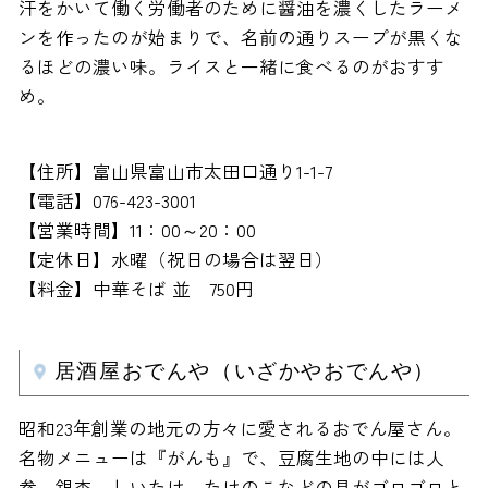
汗をかいて働く労働者のために醤油を濃くしたラーメ
ンを作ったのが始まりで、名前の通りスープが黒くな
るほどの濃い味。ライスと一緒に食べるのがおすす
め。
【住所】富山県富山市太田口通り1-1-7
【電話】076-423-3001
【営業時間】11：00～20：00
【定休日】水曜（祝日の場合は翌日）
【料金】中華そば 並 750円
居酒屋おでんや（いざかやおでんや）
昭和23年創業の地元の方々に愛されるおでん屋さん。
名物メニューは『がんも』で、豆腐生地の中には人
参、銀杏、しいたけ、たけのこなどの具がゴロゴロと